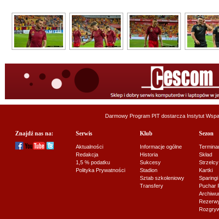
Darmowy Program PIT dostarcza
Instytut Wsp
Znajdź nas na:
Serwis
Klub
Sezon
Aktualności
Informacje ogólne
Termina
Redakcja
Historia
Skład
1,5 % podatku
Sukcesy
Strzelcy
Polityka Prywatności
Stadion
Kartki
Sztab szkoleniowy
Sparingi
Transfery
Puchar 
Archiw
Rezerwy J
Rozgryw