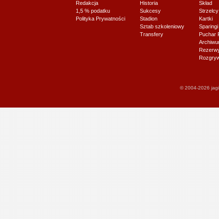
Redakcja
Historia
Skład
1,5 % podatku
Sukcesy
Strzelcy
Polityka Prywatności
Stadion
Kartki
Sztab szkoleniowy
Sparingi
Transfery
Puchar 
Archiw
Rezerwy J
Rozgryw
© 2004-2026 jagi