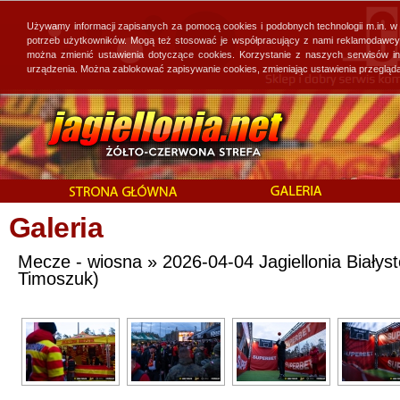
Używamy informacji zapisanych za pomocą cookies i podobnych technologii m.in. w
potrzeb użytkowników. Mogą też stosować je współpracujący z nami reklamodawcy, 
można zmienić ustawienia dotyczące cookies. Korzystanie z naszych serwisów i
urządzenia. Można zablokować zapisywanie cookies, zmieniając ustawienia przegląda
Galeria
Mecze - wiosna » 2026-04-04 Jagiellonia Białyst
Timoszuk)