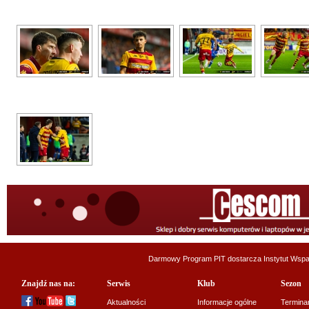
Darmowy Program PIT dostarcza
Instytut Wsp
Znajdź nas na:
Serwis
Klub
Sezon
Aktualności
Informacje ogólne
Termina