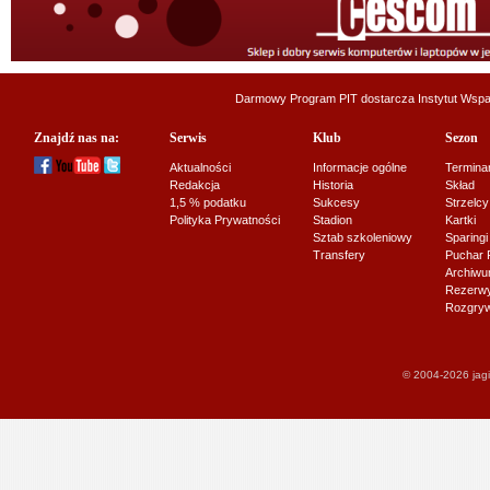
Darmowy Program PIT dostarcza
Instytut Wsp
Znajdź nas na:
Serwis
Klub
Sezon
Aktualności
Informacje ogólne
Termina
Redakcja
Historia
Skład
1,5 % podatku
Sukcesy
Strzelcy
Polityka Prywatności
Stadion
Kartki
Sztab szkoleniowy
Sparingi
Transfery
Puchar 
Archiw
Rezerwy J
Rozgryw
© 2004-2026 jagi