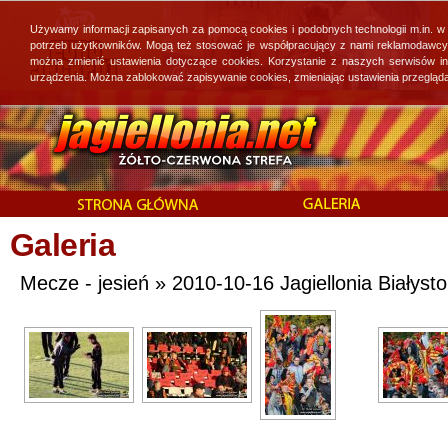
Używamy informacji zapisanych za pomocą cookies i podobnych technologii m.in. w
potrzeb użytkowników. Mogą też stosować je współpracujący z nami reklamodawcy, 
można zmienić ustawienia dotyczące cookies. Korzystanie z naszych serwisów i
urządzenia. Można zablokować zapisywanie cookies, zmieniając ustawienia przegląda
Galeria
Mecze - jesień » 2010-10-16 Jagiellonia Białysto