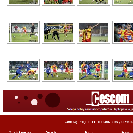
Darmowy Program PIT dostarcza
Instytut Wsp
Znajdź nas na:
Serwis
Klub
Sezon