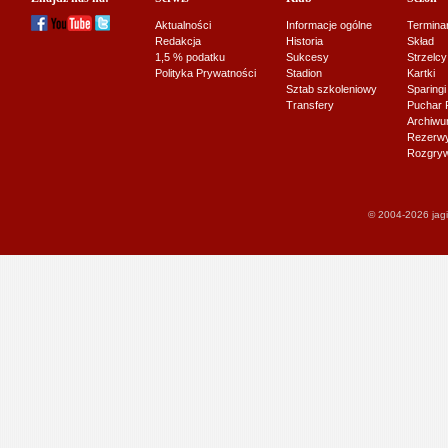
Aktualności
Informacje ogólne
Termina
Redakcja
Historia
Skład
1,5 % podatku
Sukcesy
Strzelcy
Polityka Prywatności
Stadion
Kartki
Sztab szkoleniowy
Sparingi
Transfery
Puchar 
Archiw
Rezerwy J
Rozgryw
© 2004-2026 jagi