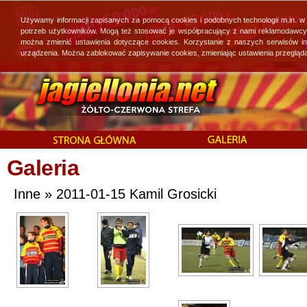
Używamy informacji zapisanych za pomocą cookies i podobnych technologii m.in. w
potrzeb użytkowników. Mogą też stosować je współpracujący z nami reklamodawcy, 
można zmienić ustawienia dotyczące cookies. Korzystanie z naszych serwisów i
urządzenia. Można zablokować zapisywanie cookies, zmieniając ustawienia przegląda
Galeria
Inne » 2011-01-15 Kamil Grosicki