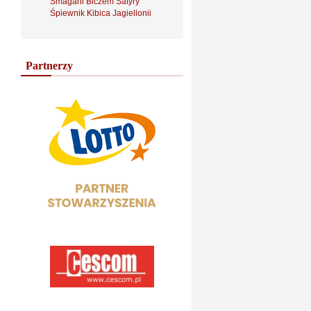
Smagani Biczem Satyry
Śpiewnik Kibica Jagiellonii
Partnerzy