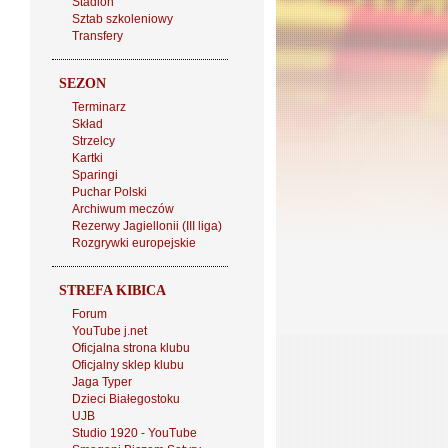
Stadion
Sztab szkoleniowy
Transfery
SEZON
Terminarz
Skład
Strzelcy
Kartki
Sparingi
Puchar Polski
Archiwum meczów
Rezerwy Jagiellonii (III liga)
Rozgrywki europejskie
STREFA KIBICA
Forum
YouTube j.net
Oficjalna strona klubu
Oficjalny sklep klubu
Jaga Typer
Dzieci Białegostoku
UJB
Studio 1920 - YouTube