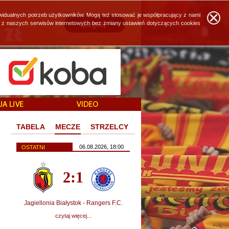
widualnych potrzeb użytkowników. Mogą też stosować je współpracujący z nami
ie z naszych serwisów internetowych bez zmiany ustawień dotyczących cookies
TABELA
MECZE
STRZELCY
06.08.2026, 18:00
OSTATNI
2:1
Jagiellonia Białystok - Rangers F.C.
czytaj więcej...