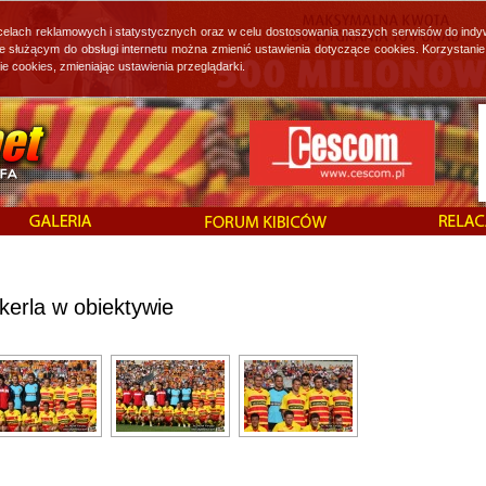
 celach reklamowych i statystycznych oraz w celu dostosowania naszych serwisów do indy
ie służącym do obsługi internetu można zmienić ustawienia dotyczące cookies. Korzystan
cookies, zmieniając ustawienia przeglądarki.
kerla w obiektywie