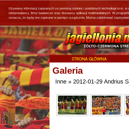
Używamy informacji zapisanych za pomocą cookies i podobnych technologii m.in. w
reklamodawcy, firmy badawcze oraz dostawcy aplikacji multimedialnych. W program
oznacza, że będą one zapisane w pamięci urządzenia. Można zablokować zapisywanie 
Galeria
Inne » 2012-01-29 Andrius S