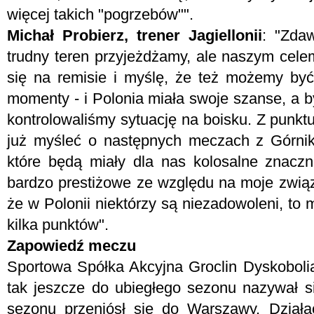
więcej takich "pogrzebów"".
Michał Probierz, trener Jagiellonii
: "Zda
trudny teren przyjeżdżamy, ale naszym cele
się na remisie i myślę, że też możemy być
momenty - i Polonia miała swoje szanse, a był
kontrolowaliśmy sytuację na boisku. Z punkt
już myśleć o następnych meczach z Górnik
które będą miały dla nas kolosalne znacz
bardzo prestiżowe ze względu na moje związk
że w Polonii niektórzy są niezadowoleni, to
kilka punktów".
Zapowiedź meczu
Sportowa Spółka Akcyjna Groclin Dyskoboli
tak jeszcze do ubiegłego sezonu nazywał si
sezonu przeniósł się do Warszawy. Działac