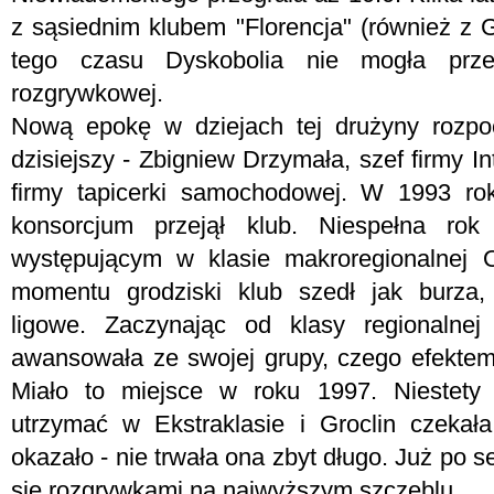
z sąsiednim klubem "Florencja" (również z 
tego czasu Dyskobolia nie mogła prze
rozgrywkowej.
Nową epokę w dziejach tej drużyny rozpoc
dzisiejszy - Zbigniew Drzymała, szef firmy I
firmy tapicerki samochodowej. W 1993 r
konsorcjum przejął klub. Niespełna rok
występującym w klasie makroregionalnej
momentu grodziski klub szedł jak burza,
ligowe. Zaczynając od klasy regionalne
awansowała ze swojej grupy, czego efektem 
Miało to miejsce w roku 1997. Niestety 
utrzymać w Ekstraklasie i Groclin czekał
okazało - nie trwała ona zbyt długo. Już po 
się rozgrywkami na najwyższym szczeblu.