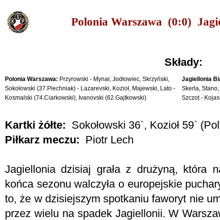
Polonia Warszawa (0:0) Jagie
Składy:
Polonia Warszawa:
Przyrowski - Mynar, Jodłowiec, Skrzyński,
Jagiellonia Bi
Sokołowski (37.Piechniak) - Lazarevski, Kozioł, Majewski, Lato -
Skerla, Stano,
Kosmalski (74.Ciarkowski), Ivanovski (62.Gajtkowski)
Szczot - Kojase
Kartki żółte:
Sokołowski 36`, Kozioł 59` (Polo
Piłkarz meczu:
Piotr Lech
Jagiellonia dzisiaj grała z drużyną, która
końca sezonu walczyła o europejskie puchary z
to, że w dzisiejszym spotkaniu faworyt nie um
przez wielu na spadek Jagiellonii. W Warsz