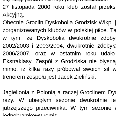
27 listopada 2000 roku klub został przek
Akcyjną.
Obecnie Groclin Dyskobolia Grodzisk Wlkp. j
zorganizowanych klubów w polskiej piłce. T
w tym, że Dyskobolia dwukrotnie zdobyw
2002/2003 i 2003/2004, dwukrotnie zdobył
2006/2007, oraz w ostatnim roku udało
Ekstraklasy. Zespół z Grodziska nie błysn
mimo, iż kilka razy próbował swoich si
trenerem zespołu jest Jacek Zieliński.
Jagiellonia z Polonią a raczej Groclinem Dys
razy. W ubiegłym sezonie dwukrotnie le
jutrzejszego przeciwnika. W tym sezonie 
jednobramkowy remis.