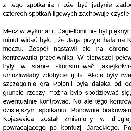
z tego spotkania może być jedynie zadow
czterech spotkań ligowych zachowuje czyste 
Mecz w wykonaniu Jagiellonii nie był piękn
minut widać było , że Jaga przyjechała na 
meczu. Zespół nastawił się na obronę
kontrowania przeciwnika. W pierwszej połow
były w stanie skonstruować jakiejkolwi
umożliwiłaby zdobycie gola. Akcie były rwa
szczególnie gra Polonii była daleka od 
gruncie rzeczy można było spodziewać się,
ewentualnie kontrować. No ale tego kontro
dzisiejszym spotkaniu. Ponownie brakował
Kojasevica został zmieniony w drugie
powracającego po kontuzji Jareckiego. P