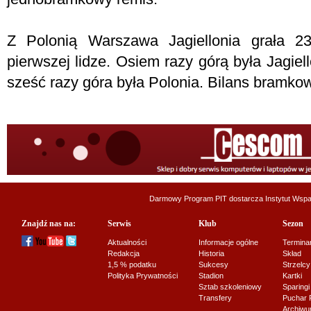
Z Polonią Warszawa Jagiellonia grała 2
pierwszej lidze. Osiem razy górą była Jagiell
sześć razy góra była Polonia. Bilans bramkow
Darmowy Program PIT dostarcza
Instytut Wsp
Znajdź nas na:
Serwis
Klub
Sezon
Aktualności
Informacje ogólne
Termina
Redakcja
Historia
Skład
1,5 % podatku
Sukcesy
Strzelcy
Polityka Prywatności
Stadion
Kartki
Sztab szkoleniowy
Sparingi
Transfery
Puchar 
Archiw