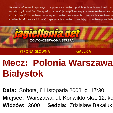
Używamy informacji zapisanych za pomocą cookies i podobnych technologii m.in. w
potrzeb użytkowników. Mogą też stosować je współpracujący z nami reklamodawcy, 
można zmienić ustawienia dotyczące cookies. Korzystanie z naszych serwisów i
urządzenia. Można zablokować zapisywanie cookies, zmieniając ustawienia przegląda
Mecz: Polonia Warszawa -
Białystok
Data:
Sobota, 8 Listopada 2008 g. 17:30
Miejsce:
Warszawa, ul. Konwiktorska, 12. ko
Widzów:
3600
Sędzia:
Zdzisław Bakaluk