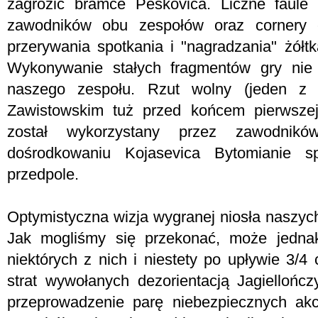
zagrozić bramce Peskovica. Liczne faule
zawodników obu zespołów oraz cornery 
przerywania spotkania i "nagradzania" żółt
Wykonywanie stałych fragmentów gry ni
naszego zespołu. Rzut wolny (jeden z 
Zawistowskim tuż przed końcem pierwszej
został wykorzystany przez zawodnik
dośrodkowaniu Kojasevica Bytomianie sp
przedpole.
Optymistyczna wizja wygranej niosła naszych
Jak mogliśmy się przekonać, może jednak
niektórych z nich i niestety po upływie 3/4 
strat wywołanych dezorientacją Jagielloń
przeprowadzenie parę niebezpiecznych akc