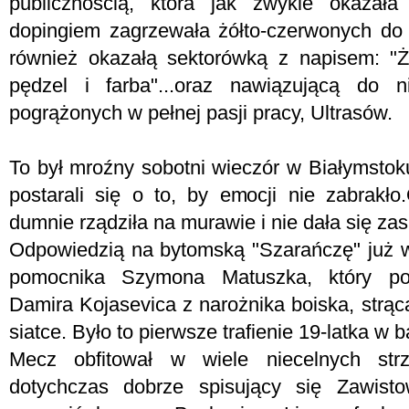
publicznością, która jak zwykle okazał
dopingiem zagrzewała żółto-czerwonych do b
również okazałą sektorówką z napisem: "Ż
pędzel i farba"...oraz nawiązującą do n
pogrążonych w pełnej pasji pracy, Ultrasów.
To był mroźny sobotni wieczór w Białymstok
postarali się o to, by emocji nie zabrakł
dumnie rządziła na murawie i nie dała się za
Odpowiedzią na bytomską "Szarańczę" już w
pomocnika Szymona Matuszka, który po
Damira Kojasevica z narożnika boiska, strąca
siatce. Było to pierwsze trafienie 19-latka w b
Mecz obfitował w wiele niecelnych str
dotychczas dobrze spisujący się Zawistow