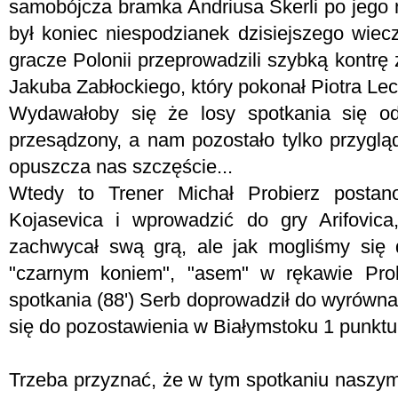
samobójcza bramka Andriusa Skerli po jego ni
był koniec niespodzianek dzisiejszego wiec
gracze Polonii przeprowadzili szybką kontr
Jakuba Zabłockiego, który pokonał Piotra Le
Wydawałoby się że losy spotkania się odw
przesądzony, a nam pozostało tylko przyglą
opuszcza nas szczęście...
Wtedy to Trener Michał Probierz postan
Kojasevica i wprowadzić do gry Arifovica
zachwycał swą grą, ale jak mogliśmy się d
"czarnym koniem", "asem" w rękawie Pr
spotkania (88') Serb doprowadził do wyrówn
się do pozostawienia w Białymstoku 1 punktu
Trzeba przyznać, że w tym spotkaniu naszym 