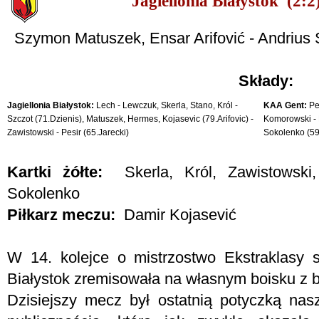
Jagiellonia Białystok (2
Szymon Matuszek, Ensar Arifović - Andrius 
Składy:
Jagiellonia Białystok:
Lech - Lewczuk, Skerla, Stano, Król -
KAA Gent:
Pes
Szczot (71.Dzienis), Matuszek, Hermes, Kojasevic (79.Arifovic) -
Komorowski - P
Zawistowski - Pesir (65.Jarecki)
Sokolenko (59.
Kartki żółte:
Skerla, Król, Zawistowski,
Sokolenko
Piłkarz meczu:
Damir Kojasević
W 14. kolejce o mistrzostwo Ekstraklasy 
Białystok zremisowała na własnym boisku z 
Dzisiejszy mecz był ostatnią potyczką na