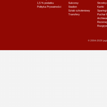
1,5 % podatku
Sukcesy
Strzelcy
Polityka Prywatności
Stadion
Kartki
Sztab szkoleniowy
Sparingi
Transfery
Puchar 
Archiw
Rezerwy J
Rozgryw
© 2004-2026 jagi