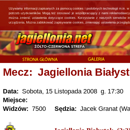
Używamy informacji zapisanych za pomocą cookies i podobnych technologii m.in. w
potrzeb użytkowników. Mogą też stosować je współpracujący z nami reklamodawcy, 
można zmienić ustawienia dotyczące cookies. Korzystanie z naszych serwisów i
urządzenia. Można zablokować zapisywanie cookies, zmieniając ustawienia przegląda
Mecz: Jagiellonia Białys
Data:
Sobota, 15 Listopada 2008 g. 17:30
Miejsce:
Widzów:
7500
Sędzia:
Jacek Granat (Wa