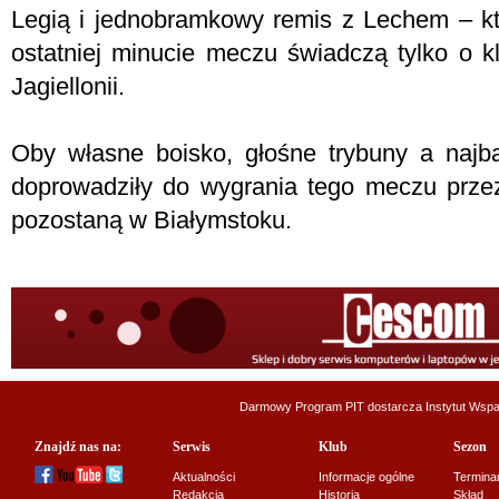
Legią i jednobramkowy remis z Lechem – kt
ostatniej minucie meczu świadczą tylko o kl
Jagiellonii.
Oby własne boisko, głośne trybuny a najba
doprowadziły do wygrania tego meczu przez
pozostaną w Białymstoku.
Darmowy Program PIT dostarcza
Instytut Wsp
Znajdź nas na:
Serwis
Klub
Sezon
Aktualności
Informacje ogólne
Termina
Redakcja
Historia
Skład