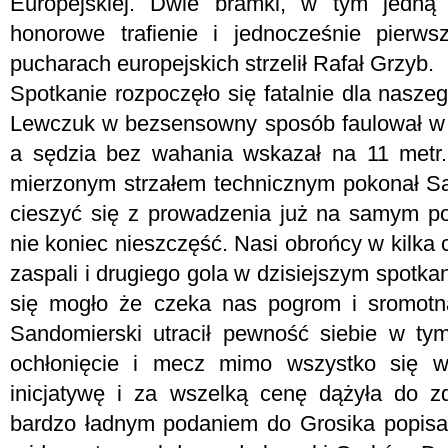
Europejskiej. Dwie bramki, w tym jedną 
honorowe trafienie i jednocześnie pierws
pucharach europejskich strzelił Rafał Grzyb.
Spotkanie rozpoczęło się fatalnie dla nasze
Lewczuk w bezsensowny sposób faulował w 
a sędzia bez wahania wskazał na 11 met
mierzonym strzałem technicznym pokonał Sa
cieszyć się z prowadzenia już na samym poc
nie koniec nieszczęść. Nasi obrońcy w kilka 
zaspali i drugiego gola w dzisiejszym spotk
się mogło że czeka nas pogrom i sromotn
Sandomierski utracił pewność siebie w tym
ochłonięcie i mecz mimo wszystko się wyr
inicjatywę i za wszelką cenę dążyła do z
bardzo ładnym podaniem do Grosika popisa