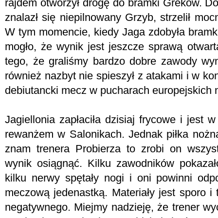
rajdem otworzył drogę do bramki Greków. Do
znalazł się niepilnowany Grzyb, strzelił mo
W tym momencie, kiedy Jaga zdobyła bramk
mogło, że wynik jest jeszcze sprawą otwartą
tego, że graliśmy bardzo dobre zawody wyni
również nazbyt nie spieszył z atakami i w k
debiutancki mecz w pucharach europejskich n
Jagiellonia zapłaciła dzisiaj frycowe i jest 
rewanżem w Salonikach. Jednak piłka nożna 
znam trenera Probierza to zrobi on wszyst
wynik osiągnąć. Kilku zawodników pokazało
kilku nerwy spętały nogi i oni powinni od
meczową jedenastką. Materiały jest sporo i
negatywnego. Miejmy nadzieję, że trener wyc