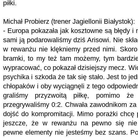
piłki.
Michał Probierz (trener Jagiellonii Białystok):
- Europa pokazała jak kosztowne są błędy i 
sami ją podarowaliśmy dziś Arisowi. Nie skł
w rewanżu nie klękniemy przed nimi. Skoro A
bramki, to my też tam możemy, tym bardziej
wypracować, co pokazał dzisiejszy mecz. Wida
psychika i szkoda że tak się stało. Jest to j
chłopaków i oby wyciągnęli z tego odpowiedn
graliśmy przyzwoitą piłkę, pomimo że
przegrywaliśmy 0:2. Chwała zawodnikom za t
dojść do kompromitacji. Mimo porażki chcę 
jeszcze, że w rewanżu na pewno się nie
pewne elementy nie jesteśmy bez szans. Po