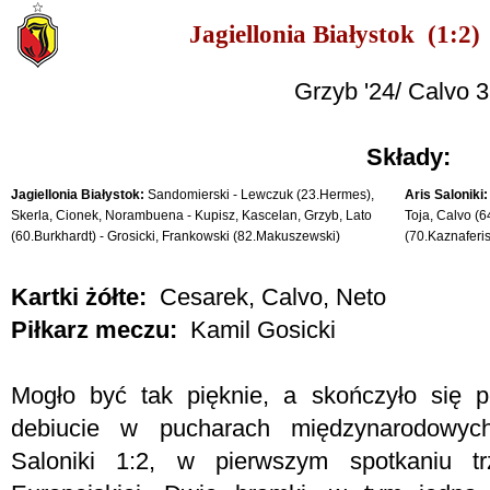
Jagiellonia Białystok (1:2)
Grzyb '24/ Calvo 3'
Składy:
Jagiellonia Białystok:
Sandomierski - Lewczuk (23.Hermes),
Aris Saloniki:
Skerla, Cionek, Norambuena - Kupisz, Kascelan, Grzyb, Lato
Toja, Calvo (6
(60.Burkhardt) - Grosicki, Frankowski (82.Makuszewski)
(70.Kaznaferis
Kartki żółte:
Cesarek, Calvo, Neto
Piłkarz meczu:
Kamil Gosicki
Mogło być tak pięknie, a skończyło się p
debiucie w pucharach międzynarodowych
Saloniki 1:2, w pierwszym spotkaniu trz