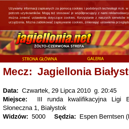
Używamy informacji zapisanych za pomocą cookies i podobnych technologii m.in. w
potrzeb użytkowników. Mogą też stosować je współpracujący z nami reklamodawcy, 
można zmienić ustawienia dotyczące cookies. Korzystanie z naszych serwisów i
urządzenia. Można zablokować zapisywanie cookies, zmieniając ustawienia przegląda
Mecz: Jagiellonia Białyst
Data:
Czwartek, 29 Lipca 2010 g. 20:45
Miejsce:
III runda kwalifikacyjna Ligi E
Słoneczna 1, Białystok
Widzów:
5000
Sędzia:
Espen Berntsen (