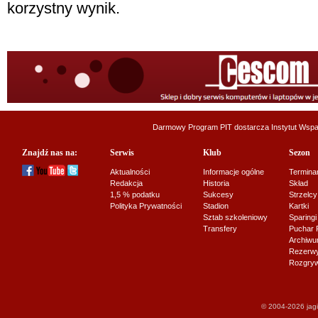
korzystny wynik.
Darmowy Program PIT dostarcza
Instytut Wsp
Znajdź nas na:
Serwis
Klub
Sezon
Aktualności
Informacje ogólne
Termina
Redakcja
Historia
Skład
1,5 % podatku
Sukcesy
Strzelcy
Polityka Prywatności
Stadion
Kartki
Sztab szkoleniowy
Sparingi
Transfery
Puchar 
Archiw
Rezerwy J
Rozgryw
© 2004-2026 jagi