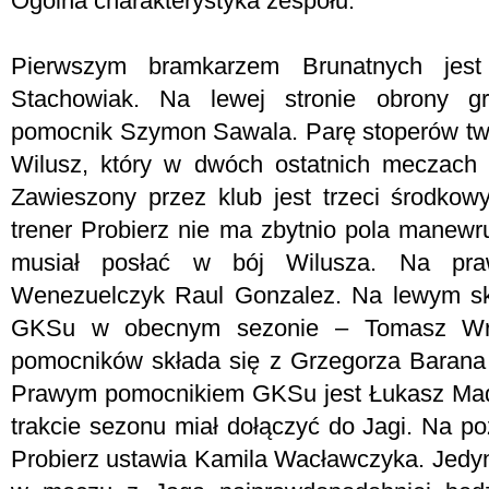
Ogólna charakterystyka zespołu:
Pierwszym bramkarzem Brunatnych jes
Stachowiak. Na lewej stronie obrony g
pomocnik Szymon Sawala. Parę stoperów two
Wilusz, który w dwóch ostatnich meczach z
Zawieszony przez klub jest trzeci środko
trener Probierz nie ma zbytnio pola manewru
musiał posłać w bój Wilusza. Na praw
Wenezuelczyk Raul Gonzalez. Na lewym skr
GKSu w obecnym sezonie – Tomasz Wró
pomocników składa się z Grzegorza Barana
Prawym pomocnikiem GKSu jest Łukasz Made
trakcie sezonu miał dołączyć do Jagi. Na p
Probierz ustawia Kamila Wacławczyka. Jed