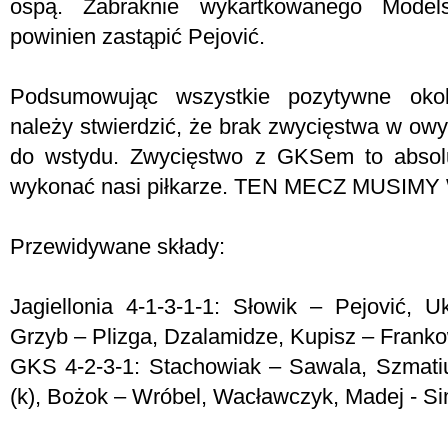
ospą. Zabraknie wykartkowanego Models
powinien zastąpić Pejović.
Podsumowując wszystkie pozytywne okol
należy stwierdzić, że brak zwycięstwa w o
do wstydu. Zwycięstwo z GKSem to absolu
wykonać nasi piłkarze. TEN MECZ MUSIM
Przewidywane składy:
Jagiellonia 4-1-3-1-1: Słowik – Pejović,
Grzyb – Plizga, Dzalamidze, Kupisz – Franko
GKS 4-2-3-1: Stachowiak – Sawala, Szmati
(k), Bożok – Wróbel, Wacławczyk, Madej - Si