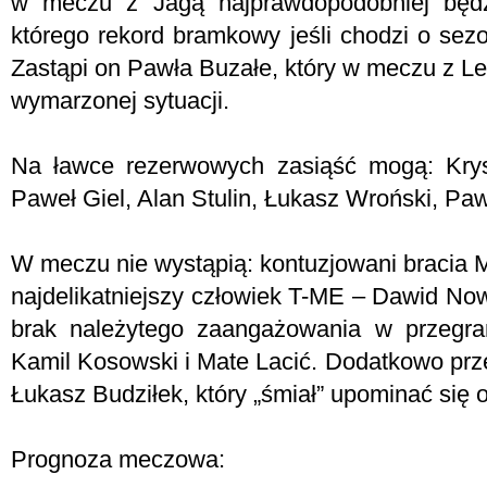
w meczu z Jagą najprawdopodobniej będ
którego rekord bramkowy jeśli chodzi o sezo
Zastąpi on Pawła Buzałe, który w meczu z Lec
wymarzonej sytuacji.
Na ławce rezerwowych zasiąść mogą: Kryst
Paweł Giel, Alan Stulin, Łukasz Wroński, Pawe
W meczu nie wystąpią: kontuzjowani bracia 
najdelikatniejszy człowiek T-ME – Dawid Now
brak należytego zaangażowania w przegr
Kamil Kosowski i Mate Lacić. Dodatkowo prz
Łukasz Budziłek, który „śmiał” upominać się 
Prognoza meczowa: