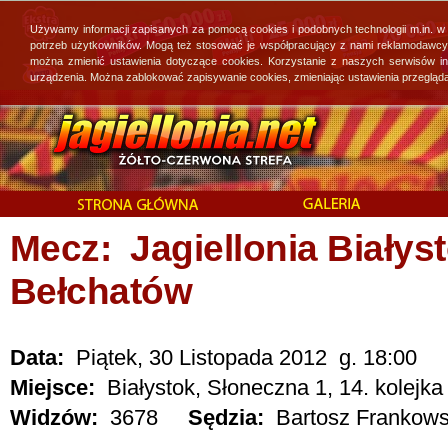
Używamy informacji zapisanych za pomocą cookies i podobnych technologii m.in. w
potrzeb użytkowników. Mogą też stosować je współpracujący z nami reklamodawcy, 
można zmienić ustawienia dotyczące cookies. Korzystanie z naszych serwisów i
urządzenia. Można zablokować zapisywanie cookies, zmieniając ustawienia przegląda
Mecz: Jagiellonia Białys
Bełchatów
Data:
Piątek, 30 Listopada 2012 g. 18:00
Miejsce:
Białystok, Słoneczna 1, 14. kolejka
Widzów:
3678
Sędzia:
Bartosz Frankowsk