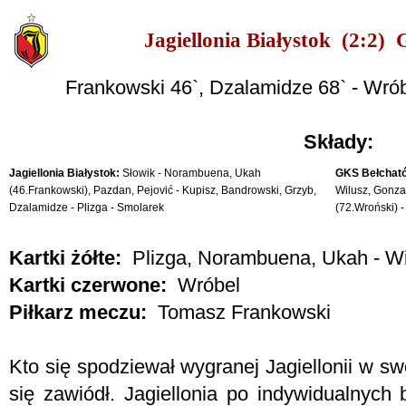
Jagiellonia Białystok (2:2)
Frankowski 46`, Dzalamidze 68` - Wró
Składy:
Jagiellonia Białystok:
Słowik - Norambuena, Ukah
GKS Bełchat
(46.Frankowski), Pazdan, Pejović - Kupisz, Bandrowski, Grzyb,
Wilusz, Gonza
Dzalamidze - Plizga - Smolarek
(72.Wroński) -
Kartki żółte:
Plizga, Norambuena, Ukah - Wi
Kartki czerwone:
Wróbel
Piłkarz meczu:
Tomasz Frankowski
Kto się spodziewał wygranej Jagiellonii w s
się zawiódł. Jagiellonia po indywidualnych