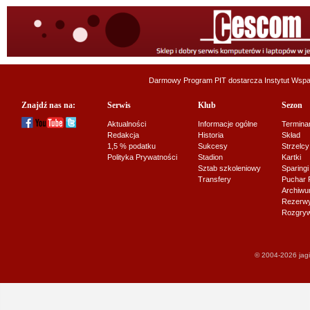
Darmowy Program PIT dostarcza
Instytut Wsp
Znajdź nas na:
Serwis
Klub
Sezon
Aktualności
Informacje ogólne
Termina
Redakcja
Historia
Skład
1,5 % podatku
Sukcesy
Strzelcy
Polityka Prywatności
Stadion
Kartki
Sztab szkoleniowy
Sparingi
Transfery
Puchar 
Archiw
Rezerwy J
Rozgryw
© 2004-2026 jagi