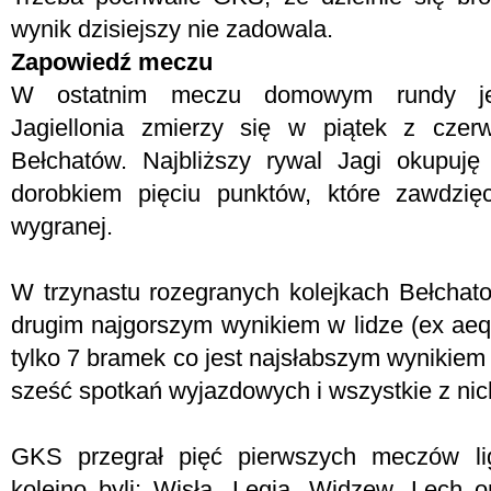
wynik dzisiejszy nie zadowala.
Zapowiedź meczu
W ostatnim meczu domowym rundy jes
Jagiellonia zmierzy się w piątek z czer
Bełchatów. Najbliższy rywal Jagi okupuję
dorobkiem pięciu punktów, które zawdzi
wygranej.
W trzynastu rozegranych kolejkach Bełchatow
drugim najgorszym wynikiem w lidze (ex aeq
tylko 7 bramek co jest najsłabszym wynikiem
sześć spotkań wyjazdowych i wszystkie z nich
GKS przegrał pięć pierwszych meczów li
kolejno byli: Wisła, Legia, Widzew, Lech o