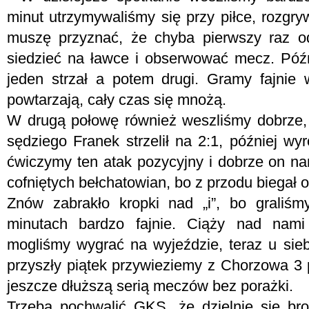
minut utrzymywaliśmy się przy piłce, rozgr
muszę przyznać, że chyba pierwszy raz o
siedzieć na ławce i obserwować mecz. Późn
jeden strzał a potem drugi. Gramy fajnie 
powtarzają, cały czas się mnożą.
W drugą połowę również weszliśmy dobrze,
sędziego Franek strzelił na 2:1, później w
ćwiczymy ten atak pozycyjny i dobrze on na
cofniętych bełchatowian, bo z przodu biegał 
Znów zabrakło kropki nad „i”, bo graliśm
minutach bardzo fajnie. Ciąży nad nami 
mogliśmy wygrać na wyjeździe, teraz u sieb
przyszły piątek przywieziemy z Chorzowa 3 
jeszcze dłuższą serią meczów bez porażki.
Trzeba pochwalić GKS, że dzielnie się bron