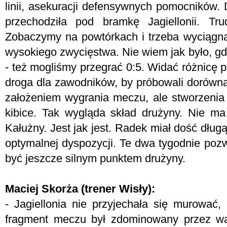
linii, asekuracji defensywnych pomocników. 
przechodziła pod bramkę Jagiellonii. Tr
Zobaczymy na powtórkach i trzeba wyciągnąć
wysokiego zwycięstwa. Nie wiem jak było, g
- też mogliśmy przegrać 0:5. Widać różnicę 
droga dla zawodników, by próbowali dorówna
założeniem wygrania meczu, ale stworzenia
kibice. Tak wygląda skład drużyny. Nie m
Kałużny. Jest jak jest. Radek miał dość dług
optymalnej dyspozycji. Te dwa tygodnie pozw
być jeszcze silnym punktem drużyny.
Maciej Skorża (trener Wisły):
- Jagiellonia nie przyjechała się murować, 
fragment meczu był zdominowany przez wal