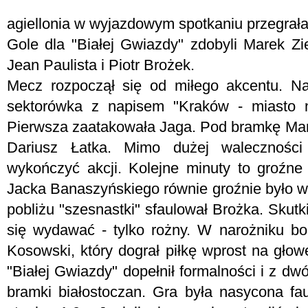
agiellonia w wyjazdowym spotkaniu przegrała
Gole dla "Białej Gwiazdy" zdobyli Marek Zi
Jean Paulista i Piotr Brożek.
Mecz rozpoczął się od miłego akcentu. Na
sektorówka z napisem "Kraków - miasto 
Pierwsza zaatakowała Jaga. Pod bramkę Mari
Dariusz Łatka. Mimo dużej waleczności
wykończyć akcji. Kolejne minuty to groźn
Jacka Banaszyńskiego równie groźnie było w 
pobliżu "szesnastki" sfaulował Brożka. Skut
się wydawać - tylko rożny. W narożniku boi
Kosowski, który dograł piłkę wprost na gło
"Białej Gwiazdy" dopełnił formalności i z d
bramki białostoczan. Gra była nasycona fau