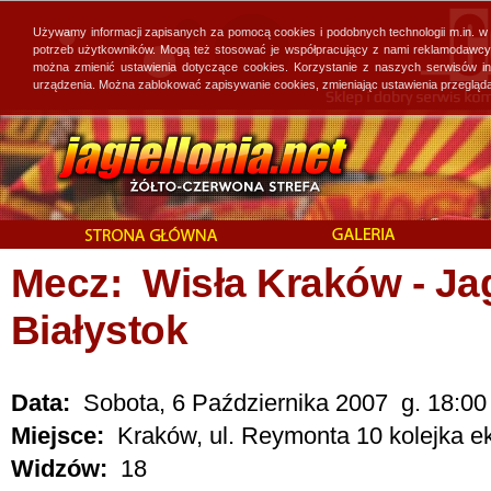
Używamy informacji zapisanych za pomocą cookies i podobnych technologii m.in. w
potrzeb użytkowników. Mogą też stosować je współpracujący z nami reklamodawcy, 
można zmienić ustawienia dotyczące cookies. Korzystanie z naszych serwisów i
urządzenia. Można zablokować zapisywanie cookies, zmieniając ustawienia przegląda
Mecz: Wisła Kraków - Jag
Białystok
Data:
Sobota, 6 Października 2007 g. 18:00
Miejsce:
Kraków, ul. Reymonta 10 kolejka ek
Widzów:
18