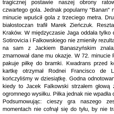
tragicznej postawie naszej obrony rat
czwartego gola. Jednak popularny "Banan" ni
minucie wpuścił gola z trzeciego metra. Dr
białostoczan trafił Marek Zieńczuk. Resz
Kraków. W międzyczasie Jaga oddała tylko d
Sotirovicia i Falkowskiego nie zmieniły rezul
na sam z Jackiem Banaszyńskim znalazł
zmarnował dane mu okazje. W 72. minucie 
pakuje piłkę do bramki. Kwadrans przed k
kartkę otrzymał Rodnei Francisco de 
kończyliśmy w dziesiątkę. Godna odnotowani
kiedy to Jacek Falkowski strzałem głową
ogromnego wysiłku. Piłka jednak nie wpadła d
Podsumowując: cieszy gra naszego zes
momentach nie cofnął się do tyłu, by nie t