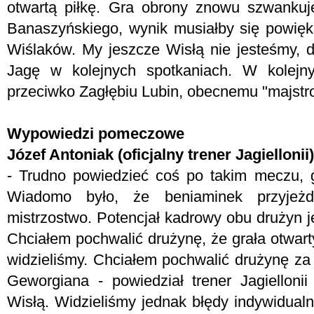
otwartą piłkę. Gra obrony znowu szwankuj
Banaszyńskiego, wynik musiałby się powięks
Wiślaków. My jeszcze Wisłą nie jesteśmy, 
Jagę w kolejnych spotkaniach. W kolejn
przeciwko Zagłębiu Lubin, obecnemu "majstro
Wypowiedzi pomeczowe
Józef Antoniak (oficjalny trener Jagiellonii)
- Trudno powiedzieć coś po takim meczu, 
Wiadomo było, że beniaminek przyjeż
mistrzostwo. Potencjał kadrowy obu drużyn je
Chciałem pochwalić drużynę, że grała otwarty 
widzieliśmy. Chciałem pochwalić drużynę za
Geworgiana - powiedział trener Jagiellon
Wisłą. Widzieliśmy jednak błędy indywidualn