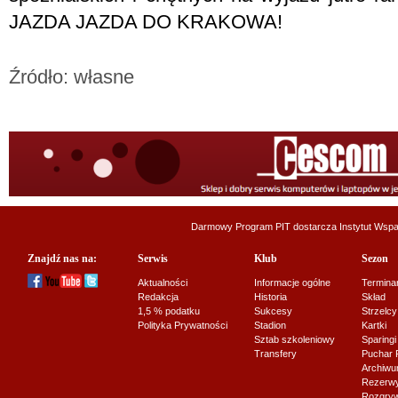
JAZDA JAZDA DO KRAKOWA!
Źródło: własne
Darmowy Program PIT dostarcza
Instytut Wsp
Znajdź nas na:
Serwis
Klub
Sezon
Aktualności
Informacje ogólne
Termina
Redakcja
Historia
Skład
1,5 % podatku
Sukcesy
Strzelcy
Polityka Prywatności
Stadion
Kartki
Sztab szkoleniowy
Sparingi
Transfery
Puchar 
Archiw
Rezerwy J
Rozgryw