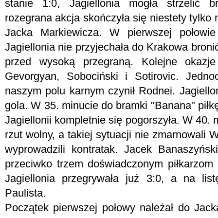
stanie 1:0, Jagiellonia mogła strzelić 
rozegrana akcja skończyła się niestety tylko
Jacka Markiewicza. W pierwszej połowi
Jagiellonia nie przyjechała do Krakowa bronić 
przed wysoką przegraną. Kolejne okazje 
Gevorgyan, Sobociński i Sotirovic. Jedno
naszym polu karnym czynił Rodnei. Jagiellonia
gola. W 35. minucie do bramki "Banana" piłk
Jagiellonii kompletnie się pogorszyła. W 40. 
rzut wolny, a takiej sytuacji nie zmarnowali 
wyprowadzili kontratak. Jacek Banaszyńsk
przeciwko trzem doświadczonym piłkarzom 
Jagiellonia przegrywała już 3:0, a na lis
Paulista.
Początek pierwszej połowy należał do Jack