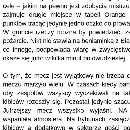
cele – jakim na pewno jest zdobycia mistrzo
zajmuje drugie miejsce w tabeli Orange 
punktów tracąc jedynie jedno oczko do prow
W gruncie rzeczy można by powiedzieć, ze
pożarcie. Nikt nie stawia na beniaminka z B
co innego, podpowiada wiarę w zwycięstwo
okaże się jutro w kilka minut po dwudziestej.
O tym, że mecz jest wyjątkowy nie trzeba
meczu marzyło wielu. W czasach kiedy pan
oby zespołów wszyscy wyczekiwali na taki
kibiców rozeszły się. Pozostał jedynie szac
Jutrzejszy mecz wszystko wyjaśni. NA
wspaniała atmosfera. Na trybunach zasiądz
kibiców a dodatkowo w sektorze gości po