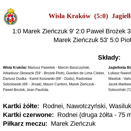
Wisła Kraków (5:0) Jagiell
1:0 Marek Zieńczuk 9' 2:0 Paweł Brożek 35
Marek Zieńczuk 53' 5:0 Piot
Składy:
Wisła Kraków:
Mariusz Pawełek - Marcin Baszczyński,
Jagiellonia Bi
Arkadiusz Głowacki (59' - Brożek Piotr), Guedes de Lima Cleber,
Łukasz Nawotc
Dariusz Dudka - Kamil Kosowski (68' - Dudu), Radosław
Wasiluk - Vaha
Sobolewski (68' - Jirsak), Mauro Cantoro, Marek Zieńczuk -
Jacek Markiewi
Paweł Brożek, Jean Paulista.
Sobociński (72'
Kartki żółte:
Rodnei, Nawotczyński, Wasilu
Kartki czerwone:
Rodnei (druga żółta - 75 m
Piłkarz meczu:
Marek Zieńczuk