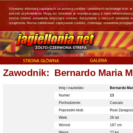
Używamy informacji zapisanych za pomocą cookies i podobnych technologii m.in. w
potrzeb użytkowników. Mogą też stosować je współpracujący z nami reklamodawcy, 
można zmienić ustawienia dotyczące cookies. Korzystanie z naszych serwisów i
urządzenia. Można zablokować zapisywanie cookies, zmieniając ustawienia przegląda
Zawodnik: Bernardo Maria Mo
Imię i nazwisko:
Bernardo Mar
Numer:
13
Pochodzenie:
Cascais
Poprzedni klub:
Real Zaragoz
Wiek:
26 lat
Wzrost:
187 cm
Waga:
77 kg