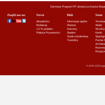
Darmowy Program PIT dostarcza
Instytut Wsp
Znajdź nas na:
Serwis
Klub
Sezon
Aktualności
Informacje ogólne
Termina
Redakcja
Historia
Skład
1,5 % podatku
Sukcesy
Strzelcy
Polityka Prywatności
Stadion
Kartki
Sztab szkoleniowy
Sparingi
Transfery
Puchar 
Archiw
Rezerwy J
Rozgryw
© 2004-2026 jagi