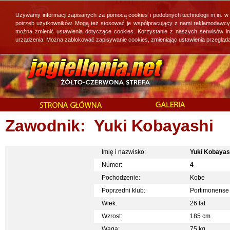
Używamy informacji zapisanych za pomocą cookies i podobnych technologii m.in. w
potrzeb użytkowników. Mogą też stosować je współpracujący z nami reklamodawcy, 
można zmienić ustawienia dotyczące cookies. Korzystanie z naszych serwisów i
urządzenia. Można zablokować zapisywanie cookies, zmieniając ustawienia przegląda
Zawodnik: Yuki Kobayashi
Imię i nazwisko:
Yuki Kobayas
Numer:
4
Pochodzenie:
Kobe
Poprzedni klub:
Portimonense
Wiek:
26 lat
Wzrost:
185 cm
Waga:
75 kg