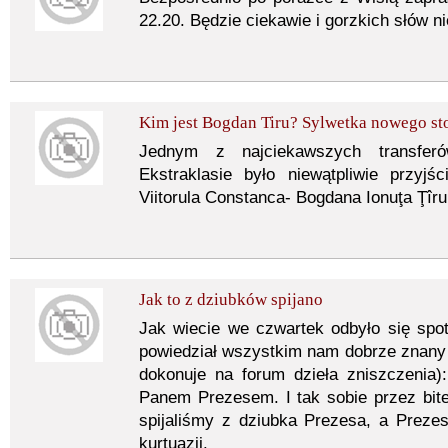
22.20. Będzie ciekawie i gorzkich słów ni
Kim jest Bogdan Tiru? Sylwetka nowego sto
Jednym z najciekawszych transfe
Ekstraklasie było niewątpliwie przyj
Viitorula Constanca- Bogdana Ionuţa Ţîru
Jak to z dziubków spijano
Jak wiecie we czwartek odbyło się spo
powiedział wszystkim nam dobrze znany c
dokonuje na forum dzieła zniszczenia)
Panem Prezesem. I tak sobie przez bite 
spijaliśmy z dziubka Prezesa, a Preze
kurtuazji.