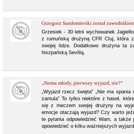
Grzegorz Sandomierski został zawodnikiem
Grzesiek - 30 letni wychowanek Jagiellon
z rumuńską drużyną CFR Cluj, która za
swojej lidze. Dodatkowo drużyna ta z
hiszpańską Sevillą.
„Siema młody, pierwszy wyjazd, nie?”
„Wyjazd rzecz święta” „Nie ma spania n
zamula” To tylko niektóre z haseł, któr
się z meczem swojej drużyny na wyje
emocje otaczają wyjazd? Czy warto jeź
te pytania odpowiedzieć Wam, a także 
opowiedzieć o kilku ważniejszych wyjazda