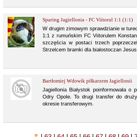
Sparing Jagiellonia - FC Viitorul 1:1 (1:1)
W drugim zimowym sprawdzianie w turec
1:1 z rumuńskim FC Viitorulem Konstanc
szczęścia w postaci trzech poprzecze
Strzelcem bramki dla białostoczan Jesus
Bartłomiej Wdowik piłkarzem Jagiellonii
Jagiellonia Białystok poinformowała o
Odry Opole. To drugi transfer do dru
okresie transferowym.
|
63
|
64
|
65
|
66
|
67
|
68
|
69
|