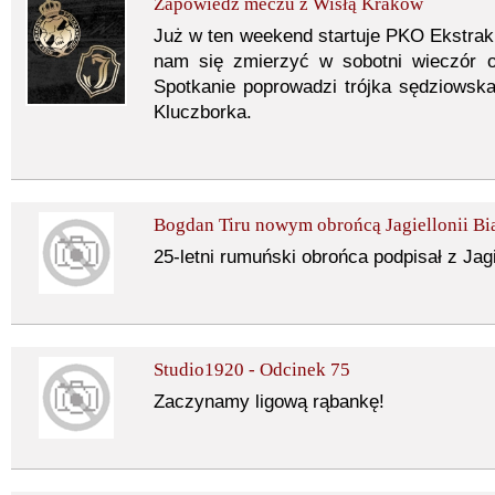
Zapowiedź meczu z Wisłą Kraków
Już w ten weekend startuje PKO Ekstrakl
nam się zmierzyć w sobotni wieczór o
Spotkanie poprowadzi trójka sędziowsk
Kluczborka.
Bogdan Tiru nowym obrońcą Jagiellonii Bi
25-letni rumuński obrońca podpisał z Jagie
Studio1920 - Odcinek 75
Zaczynamy ligową rąbankę!