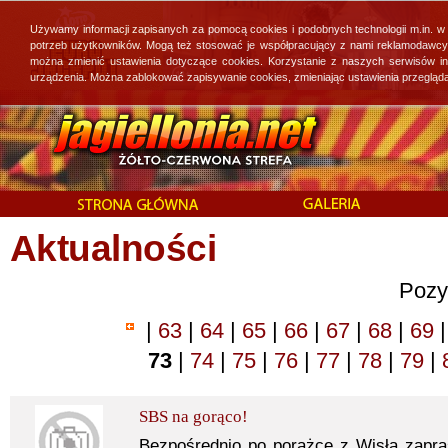
Używamy informacji zapisanych za pomocą cookies i podobnych technologii m.in. w
potrzeb użytkowników. Mogą też stosować je współpracujący z nami reklamodawcy, 
można zmienić ustawienia dotyczące cookies. Korzystanie z naszych serwisów i
urządzenia. Można zablokować zapisywanie cookies, zmieniając ustawienia przegląda
Aktualności
Pozy
|
63
|
64
|
65
|
66
|
67
|
68
|
69
|
73
|
74
|
75
|
76
|
77
|
78
|
79
|
SBS na gorąco!
Bezpośrednio po porażce z Wisłą zapr