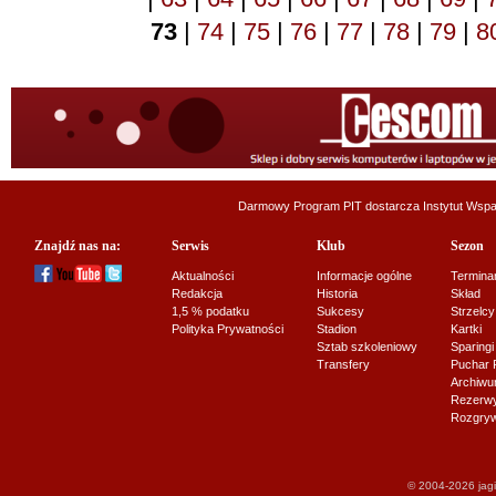
73
|
74
|
75
|
76
|
77
|
78
|
79
|
8
Darmowy Program PIT dostarcza
Instytut Wsp
Znajdź nas na:
Serwis
Klub
Sezon
Aktualności
Informacje ogólne
Termina
Redakcja
Historia
Skład
1,5 % podatku
Sukcesy
Strzelcy
Polityka Prywatności
Stadion
Kartki
Sztab szkoleniowy
Sparingi
Transfery
Puchar 
Archiw
Rezerwy J
Rozgryw
© 2004-2026 jagi