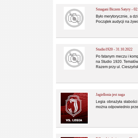
Smagani Biczem Satyry - 02
Było merytorycznie, a dz
Początek audycji na żywo
Studio1920 - 31.10.2022
Po fatanym meczu i komp
na Studio 1920. Tematów 
Razem przy ul. Cieszyńs
Jagiellonia jest naga
Legia obnażyła słabości 
można odpowiednio przec