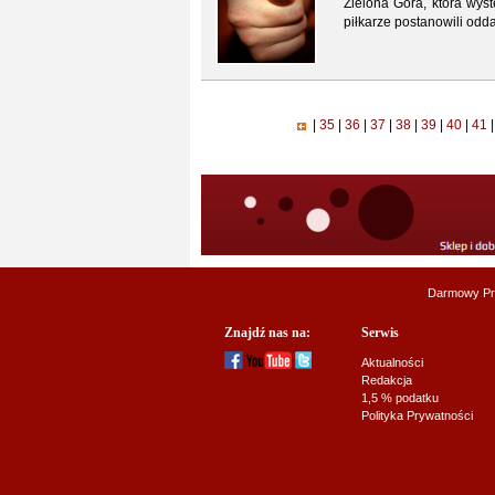
Zielona Góra, która wys
piłkarze postanowili odd
|
35
|
36
|
37
|
38
|
39
|
40
|
41
|
Darmowy Pr
Znajdź nas na:
Serwis
Aktualności
Redakcja
1,5 % podatku
Polityka Prywatności