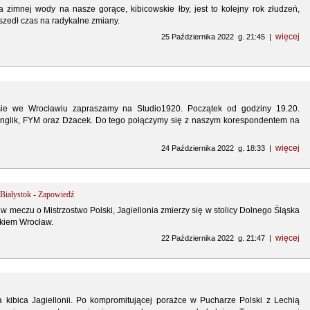
 zimnej wody na nasze gorące, kibicowskie łby, jest to kolejny rok złudzeń,
adszedł czas na radykalne zmiany.
więcej
25 Października 2022 g. 21:45 |
e we Wrocławiu zapraszamy na Studio1920. Początek od godziny 19.20.
Anglik, FYM oraz Dżacek. Do tego połączymy się z naszym korespondentem na
więcej
24 Października 2022 g. 18:33 |
 Białystok - Zapowiedź
 w meczu o Mistrzostwo Polski, Jagiellonia zmierzy się w stolicy Dolnego Śląska
kiem Wrocław.
więcej
22 Października 2022 g. 21:47 |
la kibica Jagiellonii. Po kompromitującej porażce w Pucharze Polski z Lechią