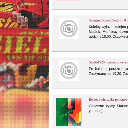
Smagani Biczem Satyry - 08
Kolejny wyjazd, kolejna 
Maciek, Morf oraz dawn
godziny 18.00. Oczywiśc
Studio1920 - pomeczowe ana
Po kolejnej porażce, 
Zaczynamy od 19.20. Zap
Bełkot Stolarczyka po Kraksi
Obszerne cytaty Stolar
youtube).