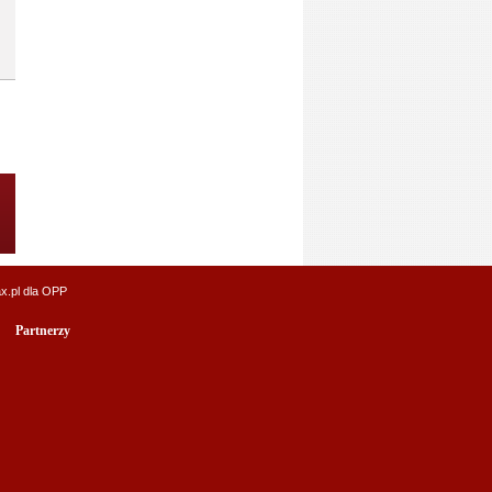
x.pl
dla OPP
Partnerzy