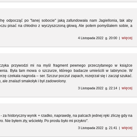
chę odpocząć po "lanej sobocie" jaką zafundowała nam Jagiellonia, tak aby
czu pisać na chłodno z wyczyszczoną głową. Ale potem pomyślałem sobie, a
więcej
4 Listopada 2022 g. 20:00 |
arczyka przywodzi mi na myśl fragment pewnego przeczytanego w książce
enia. Była tam mowa o szczurze, którego badacze umieścili w labiryncie. W
erzę czekała nagroda – ser. Szczur poczuł zapach, rozejrzał się i zaczął szukać.
, ale znalazł smakołyk i był zadowolony.
więcej
3 Listopada 2022 g. 22:14 |
 - za historyczny wynik + rzadko, naprawdę, na palcach jednej ręki zliczę gdy na
o. Nie byłem zły, wściekły. Po prostu było mi przykro".
więcej
3 Listopada 2022 g. 21:41 |