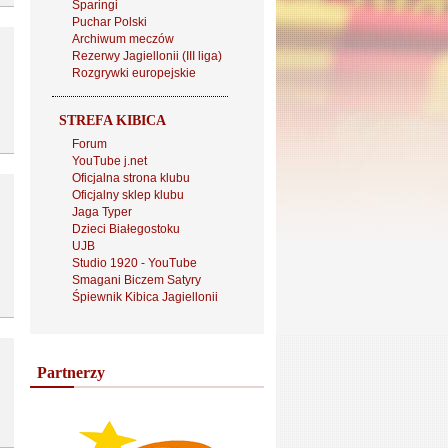
Sparingi
Puchar Polski
Archiwum meczów
Rezerwy Jagiellonii (III liga)
Rozgrywki europejskie
STREFA KIBICA
Forum
YouTube j.net
Oficjalna strona klubu
Oficjalny sklep klubu
Jaga Typer
Dzieci Białegostoku
UJB
Studio 1920 - YouTube
Smagani Biczem Satyry
Śpiewnik Kibica Jagiellonii
Partnerzy