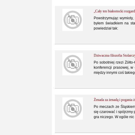
„Cały ten białostocki rozgard
Powstrzymując wymioty, z
byłem świadkiem na sta
powiedział tak:
Dziwaczna filozofia Stolarc
Po sobotniej rzezi Żółto
konferencji prasowej, w
między innymi coś takieg
Żenada za żenadą i pogania 
Po meczach ze Śląskiem (
się czarować i spójrzmy p
gra niczego. W ogóle nic 