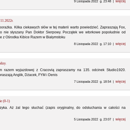
więcej
9 Listopada 2022 g. 23:48 |
.11.2022r.
porażka. Kilka ciekawych słów w tej materii warto powiedzieć. Zapraszają Fox,
o nie słyszany Pan Doktor Sierpowy. Początek we wtorkowe popołudnie od
ie z Ośrodka Kibice Razem w Białymstoku
więcej
8 Listopada 2022 g. 17:10 |
lizy.
tym razem wyjazdowej z Cracovią zapraszamy na 135. odcinek Studio1920.
raszają Anglik, Dżacek, FYM i Denis
więcej
7 Listopada 2022 g. 18:54 |
e (0-1)
czyka. Aż żal tego słuchać (zapis oryginalny, do odsłuchania w całości na
więcej
5 Listopada 2022 g. 23:07 |