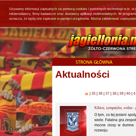
Używamy informacji zapisanych za pomocą cookies i podobnych technologii m.in. w
reklamodawcy, firmy badawcze oraz dostawcy aplikacji multimedialnych. W program
oznacza, że będą one zapisane w pamięci urządzenia. Można zablokować zapisywanie 
Aktualności
|
35
|
36
|
37
|
38
|
39
|
40
|
4
Kibicu, sympatyku, widzu - 
O tym, co tej jesieni sp
wiele. Fatalna gra zespo
mocne ciosy w dumne żół
rozwoju.