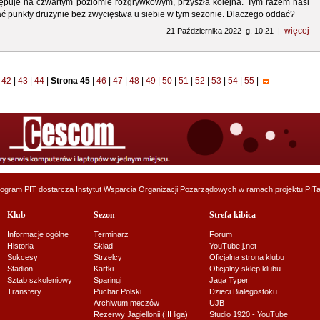
tępuje na czwartym poziomie rozgrywkowym, przyszła kolejna. Tym razem nasi
ać punkty drużynie bez zwycięstwa u siebie w tym sezonie. Dlaczego oddać?
więcej
21 Października 2022 g. 10:21 |
42
|
43
|
44
|
Strona 45
|
46
|
47
|
48
|
49
|
50
|
51
|
52
|
53
|
54
|
55
|
ogram PIT dostarcza
Instytut Wsparcia Organizacji Pozarządowych
w ramach projektu
PITa
Klub
Sezon
Strefa kibica
Informacje ogólne
Terminarz
Forum
Historia
Skład
YouTube j.net
Sukcesy
Strzelcy
Oficjalna strona klubu
Stadion
Kartki
Oficjalny sklep klubu
Sztab szkoleniowy
Sparingi
Jaga Typer
Transfery
Puchar Polski
Dzieci Białegostoku
Archiwum meczów
UJB
Rezerwy Jagiellonii (III liga)
Studio 1920 - YouTube