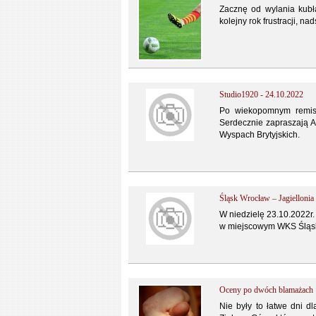
Zacznę od wylania kubła
kolejny rok frustracji, n
Studio1920 - 24.10.2022
Po wiekopomnym remisi
Serdecznie zapraszają 
Wyspach Brytyjskich.
Śląsk Wrocław – Jagiellonia
W niedzielę 23.10.2022r.
w miejscowym WKS Śląs
Oceny po dwóch blamażach
Nie były to łatwe dni d