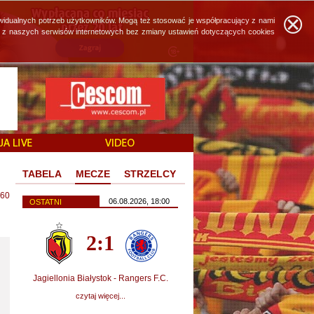
widualnych potrzeb użytkowników. Mogą też stosować je współpracujący z nami
ie z naszych serwisów internetowych bez zmiany ustawień dotyczących cookies
TABELA
MECZE
STRZELCY
60
06.08.2026, 18:00
OSTATNI
2:1
Jagiellonia Białystok - Rangers F.C.
czytaj więcej...