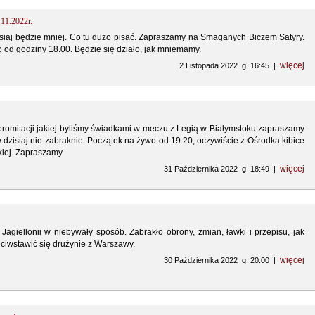
.11.2022r.
isiaj będzie mniej. Co tu dużo pisać. Zapraszamy na Smaganych Biczem Satyry.
 od godziny 18.00. Będzie się działo, jak mniemamy.
więcej
2 Listopada 2022 g. 16:45 |
romitacji jakiej byliśmy świadkami w meczu z Legią w Białymstoku zapraszamy
dzisiaj nie zabraknie. Początek na żywo od 19.20, oczywiście z Ośrodka kibice
kiej. Zapraszamy
więcej
31 Października 2022 g. 18:49 |
Jagiellonii w niebywały sposób. Zabrakło obrony, zmian, ławki i przepisu, jak
iwstawić się drużynie z Warszawy.
więcej
30 Października 2022 g. 20:00 |