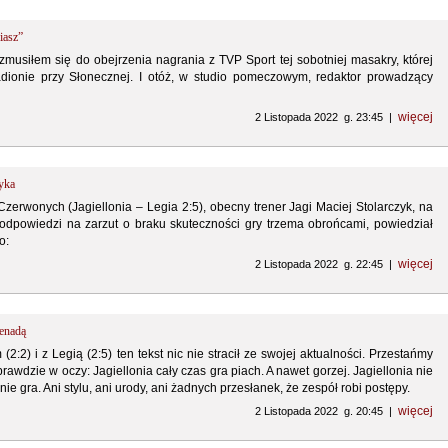
iasz”
musiłem się do obejrzenia nagrania z TVP Sport tej sobotniej masakry, której
dionie przy Słonecznej. I otóż, w studio pomeczowym, redaktor prowadzący
więcej
2 Listopada 2022 g. 23:45 |
zyka
-Czerwonych (Jagiellonia – Legia 2:5), obecny trener Jagi Maciej Stolarczyk, na
 odpowiedzi na zarzut o braku skuteczności gry trzema obrońcami, powiedział
o:
więcej
2 Listopada 2022 g. 22:45 |
żenadą
2:2) i z Legią (2:5) ten tekst nic nie stracił ze swojej aktualności. Przestańmy
rawdzie w oczy: Jagiellonia cały czas gra piach. A nawet gorzej. Jagiellonia nie
nie gra. Ani stylu, ani urody, ani żadnych przesłanek, że zespół robi postępy.
więcej
2 Listopada 2022 g. 20:45 |