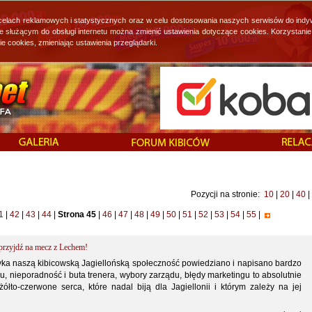
 celach reklamowych i statystycznych oraz w celu dostosowania naszych serwisów do indy
ie służącym do obsługi internetu można zmienić ustawienia dotyczące cookies. Korzystan
cookies, zmieniając ustawienia przeglądarki.
Pozycji na stronie:
10
|
20
|
40
|
1
|
42
|
43
|
44
|
Strona 45
|
46
|
47
|
48
|
49
|
50
|
51
|
52
|
53
|
54
|
55
|
przyjdź na mecz z Lechem!
otyka naszą kibicowską Jagiellońską społeczność powiedziano i napisano bardzo
łu, nieporadność i buta trenera, wybory zarządu, błędy marketingu to absolutnie
to-czerwone serca, które nadal biją dla Jagiellonii i którym zależy na jej