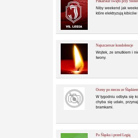
Piłkarskie święto przy Słone
Niby weekend jak weeken
które elektryzują kibiców
Najszczersze kondolencje
Wojtek, ze smutkiem i n
Iwony.
Oceny po meczu ze Śląskie
W tygodniu odbyła się ko
chyba się udało, przyn
bramkami.
Po Śląsku i przed Legią