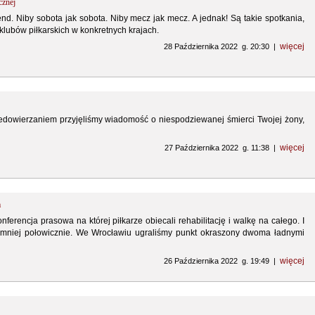
cznej
d. Niby sobota jak sobota. Niby mecz jak mecz. A jednak! Są takie spotkania,
 klubów piłkarskich w konkretnych krajach.
więcej
28 Października 2022 g. 20:30 |
iedowierzaniem przyjęliśmy wiadomość o niespodziewanej śmierci Twojej żony,
więcej
27 Października 2022 g. 11:38 |
m
nferencja prasowa na której piłkarze obiecali rehabilitację i walkę na całego. I
ajmniej połowicznie. We Wrocławiu ugraliśmy punkt okraszony dwoma ładnymi
więcej
26 Października 2022 g. 19:49 |