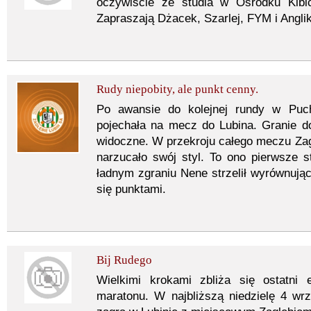
oczywiście ze studia w Ośrodku Kibi
Zapraszają Dżacek, Szarlej, FYM i Angli
Rudy niepobity, ale punkt cenny.
Po awansie do kolejnej rundy w Puch
pojechała na mecz do Lubina. Granie d
widoczne. W przekroju całego meczu Zagł
narzucało swój styl. To ono pierwsze st
ładnym zgraniu Nene strzelił wyrównując
się punktami.
Bij Rudego
Wielkimi krokami zbliża się ostatni 
maratonu. W najbliższą niedzielę 4 wrz