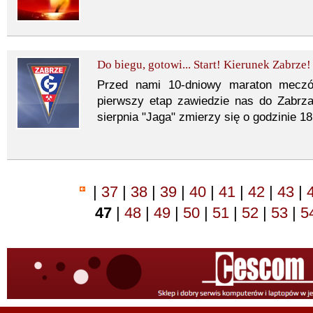
Do biegu, gotowi... Start! Kierunek Zabrze!
Przed nami 10-dniowy maraton meczów
pierwszy etap zawiedzie nas do Zabrza
sierpnia "Jaga" zmierzy się o godzinie 
|
37
|
38
|
39
|
40
|
41
|
42
|
43
|
47
|
48
|
49
|
50
|
51
|
52
|
53
|
5