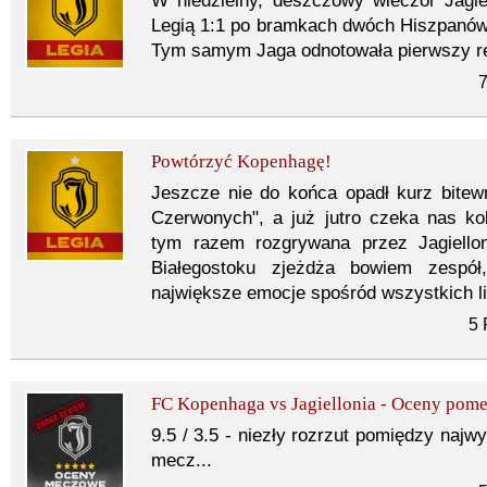
W niedzielny, deszczowy wieczór Jagi
Legią 1:1 po bramkach dwóch Hiszpanów
Tym samym Jaga odnotowała pierwszy re
7
Powtórzyć Kopenhagę!
Jeszcze nie do końca opadł kurz bitewny
Czerwonych", a już jutro czeka nas kol
tym razem rozgrywana przez Jagiello
Białegostoku zjeżdża bowiem zespół
największe emocje spośród wszystkich l
5 
FC Kopenhaga vs Jagiellonia - Oceny pom
9.5 / 3.5 - niezły rozrzut pomiędzy najwy
mecz...