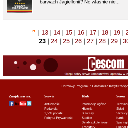
barwach Jagiellonii? No właśnie nie...
|
13
|
14
|
15
|
16
|
17
|
18
|
19
|
23
|
24
|
25
|
26
|
27
|
28
|
29
|
3
Darmowy Program PIT dostarcza
Instytut Wsp
Znajdź nas na:
Serwis
Klub
Sezon
Aktualności
Informacje ogólne
Termina
Redakcja
Historia
Skład
1,5 % podatku
Sukcesy
Strzelcy
Polityka Prywatności
Stadion
Kartki
Sztab szkoleniowy
Sparingi
Transfery
Puchar 