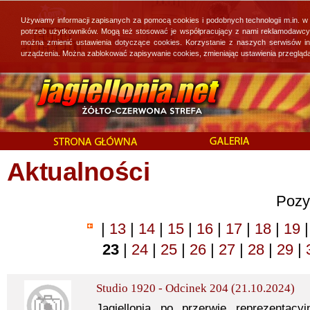
Używamy informacji zapisanych za pomocą cookies i podobnych technologii m.in. w
potrzeb użytkowników. Mogą też stosować je współpracujący z nami reklamodawcy, 
można zmienić ustawienia dotyczące cookies. Korzystanie z naszych serwisów i
urządzenia. Można zablokować zapisywanie cookies, zmieniając ustawienia przegląda
Aktualności
Pozy
|
13
|
14
|
15
|
16
|
17
|
18
|
19
|
23
|
24
|
25
|
26
|
27
|
28
|
29
|
Studio 1920 - Odcinek 204 (21.10.2024)
Jagiellonia po przerwie reprezentacy