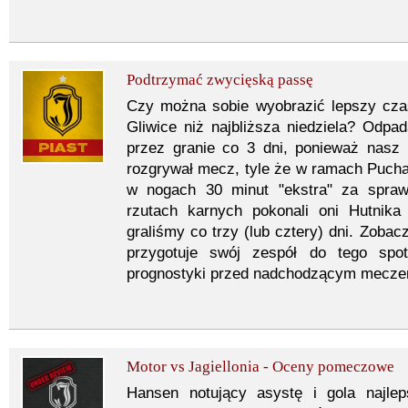
Podtrzymać zwycięską passę
Czy można sobie wyobrazić lepszy cza
Gliwice niż najbliższa niedziela? Odp
przez granie co 3 dni, ponieważ nasz 
rozgrywał mecz, tyle że w ramach Puchar
w nogach 30 minut "ekstra" za spraw
rzutach karnych pokonali oni Hutnik
graliśmy co trzy (lub cztery) dni. Zobac
przygotuje swój zespół do tego spot
prognostyki przed nadchodzącym mecze
Motor vs Jagiellonia - Oceny pomeczowe
Hansen notujący asystę i gola najl