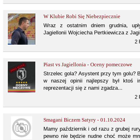
W Klubie Robi Się Niebezpiecznie
Wraz z ostatnim dniem grudnia, upł
Jagiellonii Wojciecha Pertkiewicza z Jagi
2 
Piast vs Jagiellonia - Oceny pomeczowe
Strzelec gola? Asystent przy tym golu? B
w naszej opinii najlepszy był ktoś i
reprezentacji się z nami zgadza...
2 
Smagani Biczem Satyry - 01.10.2024
Mamy październik i od razu z grubej rury
pewno nie będzie nudne choć może mni