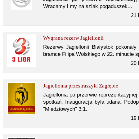
Wracamy i my na szlak pogaduszek...
21 
Wygrana rezerw Jagiellonii
Rezerwy Jagiellonii Białystok pokonał
bramce Filipa Wolskiego w 22. minucie s
20 
Jagiellonia przestraszyła Zagłębie
Jagiellonia po przerwie reprezentacyjnej
spotkań. Inauguracja była udana. Podop
"Miedziowych" 3:1.
19 