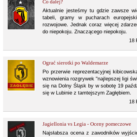
Co dalej?
Aktualnie jesteśmy tu gdzie zawsze wi
tabeli, gramy w pucharach europejsk
rozwojowe. Jednak coraz więcej zdarze
do niepokoju. Znaczącego niepokoju.
18 
Ograć sierotki po Waldemarze
Po przerwie reprezentacyjnej kibicowska
wznowienia rozgrywek "najlepszej ligi św
się na Dolny Śląsk by w sobotę 19 paźdz
się w Lubinie z tamtejszym Zagłębiem.
18 
Jagiellonia vs Legia - Oceny pomeczowe
Najsłabsza ocena z zawodników wyjścio