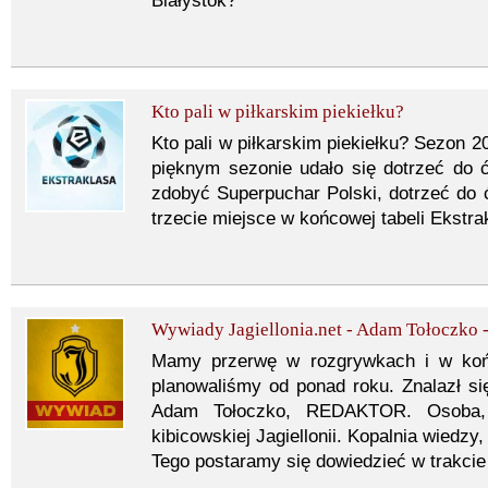
Białystok?
Kto pali w piłkarskim piekiełku?
Kto pali w piłkarskim piekiełku? Sezon 2
pięknym sezonie udało się dotrzeć do ćw
zdobyć Superpuchar Polski, dotrzeć do ć
trzecie miejsce w końcowej tabeli Ekstra
Wywiady Jagiellonia.net - Adam Tołoczko -
Mamy przerwę w rozgrywkach i w koń
planowaliśmy od ponad roku. Znalazł si
Adam Tołoczko, REDAKTOR. Osoba, b
kibicowskiej Jagiellonii. Kopalnia wiedzy
Tego postaramy się dowiedzieć w trakci