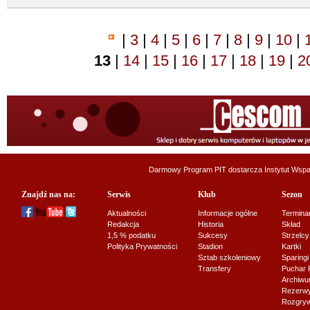
|
3
|
4
|
5
|
6
|
7
|
8
|
9
|
10
|
13
|
14
|
15
|
16
|
17
|
18
|
19
|
2
Darmowy Program PIT dostarcza
Instytut Wsp
Znajdź nas na:
Serwis
Klub
Sezon
Aktualności
Informacje ogólne
Termina
Redakcja
Historia
Skład
1,5 % podatku
Sukcesy
Strzelcy
Polityka Prywatności
Stadion
Kartki
Sztab szkoleniowy
Sparingi
Transfery
Puchar 
Archiw
Rezerwy J
Rozgryw