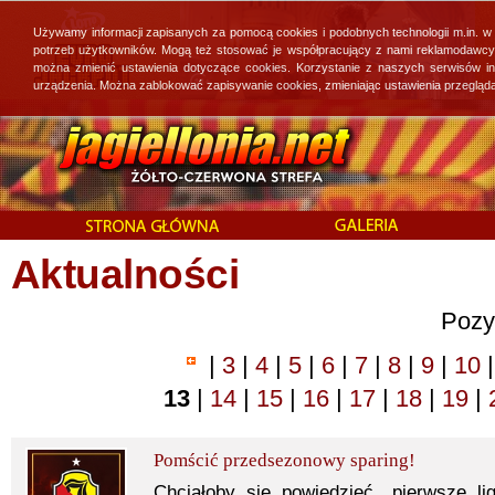
Używamy informacji zapisanych za pomocą cookies i podobnych technologii m.in. w
potrzeb użytkowników. Mogą też stosować je współpracujący z nami reklamodawcy, 
można zmienić ustawienia dotyczące cookies. Korzystanie z naszych serwisów i
urządzenia. Można zablokować zapisywanie cookies, zmieniając ustawienia przegląda
Aktualności
Pozy
|
3
|
4
|
5
|
6
|
7
|
8
|
9
|
10
|
13
|
14
|
15
|
16
|
17
|
18
|
19
|
Pomścić przedsezonowy sparing!
Chciałoby się powiedzieć „pierwsze li