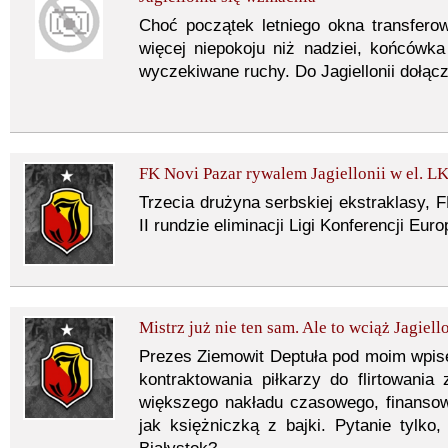
Choć początek letniego okna transferow
więcej niepokoju niż nadziei, końcówka 
wyczekiwane ruchy. Do Jagiellonii dołąc
FK Novi Pazar rywalem Jagiellonii w el. L
Trzecia drużyna serbskiej ekstraklasy, F
II rundzie eliminacji Ligi Konferencji Eu
Mistrz już nie ten sam. Ale to wciąż Jagiell
Prezes Ziemowit Deptuła pod moim wpis
kontraktowania piłkarzy do flirtowani
większego nakładu czasowego, finansow
jak księżniczką z bajki. Pytanie tylko, 