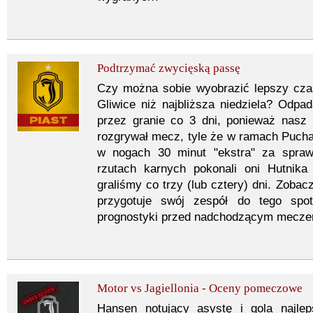
Podtrzymać zwycięską passę
Czy można sobie wyobrazić lepszy cza
Gliwice niż najbliższa niedziela? Odp
przez granie co 3 dni, ponieważ nasz 
rozgrywał mecz, tyle że w ramach Puchar
w nogach 30 minut "ekstra" za spraw
rzutach karnych pokonali oni Hutnik
graliśmy co trzy (lub cztery) dni. Zobac
przygotuje swój zespół do tego spot
prognostyki przed nadchodzącym mecze
Motor vs Jagiellonia - Oceny pomeczowe
Hansen notujący asystę i gola najl