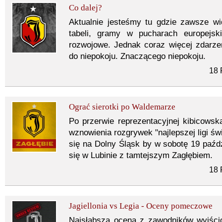
Co dalej?
Aktualnie jesteśmy tu gdzie zawsze wi
tabeli, gramy w pucharach europejsk
rozwojowe. Jednak coraz więcej zdarze
do niepokoju. Znaczącego niepokoju.
18 
Ograć sierotki po Waldemarze
Po przerwie reprezentacyjnej kibicowska
wznowienia rozgrywek "najlepszej ligi św
się na Dolny Śląsk by w sobotę 19 paźdz
się w Lubinie z tamtejszym Zagłębiem.
18 
Jagiellonia vs Legia - Oceny pomeczowe
Najsłabsza ocena z zawodników wyjścio