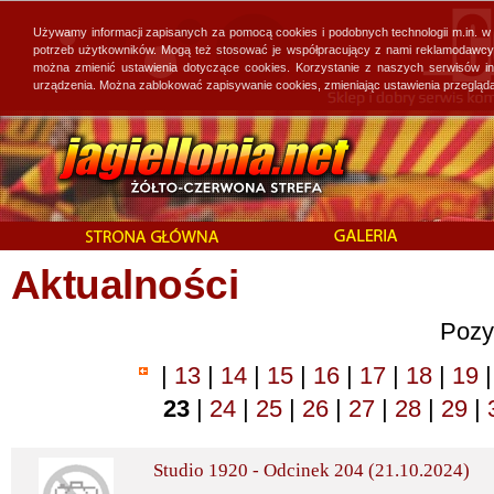
Używamy informacji zapisanych za pomocą cookies i podobnych technologii m.in. w
potrzeb użytkowników. Mogą też stosować je współpracujący z nami reklamodawcy, 
można zmienić ustawienia dotyczące cookies. Korzystanie z naszych serwisów i
urządzenia. Można zablokować zapisywanie cookies, zmieniając ustawienia przegląda
Aktualności
Pozy
|
13
|
14
|
15
|
16
|
17
|
18
|
19
|
23
|
24
|
25
|
26
|
27
|
28
|
29
|
Studio 1920 - Odcinek 204 (21.10.2024)