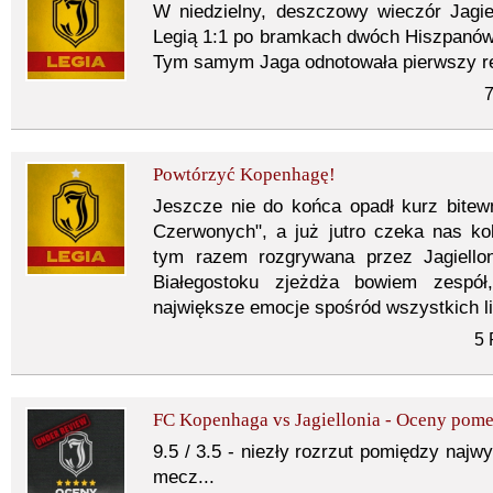
W niedzielny, deszczowy wieczór Jagi
Legią 1:1 po bramkach dwóch Hiszpanów
Tym samym Jaga odnotowała pierwszy re
7
Powtórzyć Kopenhagę!
Jeszcze nie do końca opadł kurz bitewny
Czerwonych", a już jutro czeka nas kol
tym razem rozgrywana przez Jagiello
Białegostoku zjeżdża bowiem zespół
największe emocje spośród wszystkich l
5 
FC Kopenhaga vs Jagiellonia - Oceny pom
9.5 / 3.5 - niezły rozrzut pomiędzy najwy
mecz...