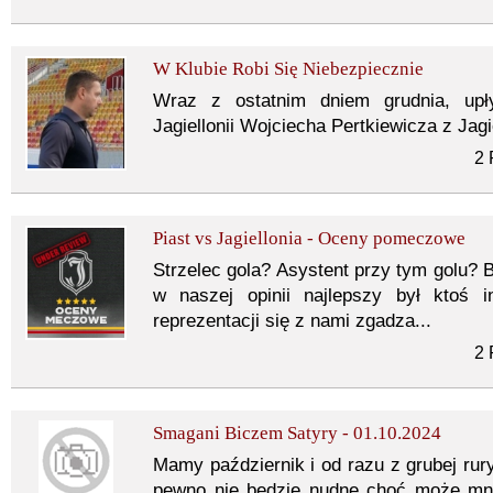
W Klubie Robi Się Niebezpiecznie
Wraz z ostatnim dniem grudnia, upł
Jagiellonii Wojciecha Pertkiewicza z Jagi
2 
Piast vs Jagiellonia - Oceny pomeczowe
Strzelec gola? Asystent przy tym golu? B
w naszej opinii najlepszy był ktoś i
reprezentacji się z nami zgadza...
2 
Smagani Biczem Satyry - 01.10.2024
Mamy październik i od razu z grubej rury
pewno nie będzie nudne choć może mni