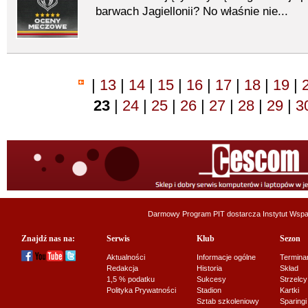
barwach Jagiellonii? No właśnie nie...
|
13
|
14
|
15
|
16
|
17
|
18
|
19
|
23
|
24
|
25
|
26
|
27
|
28
|
29
|
3
Darmowy Program PIT dostarcza
Instytut Wsp
Znajdź nas na:
Serwis
Klub
Sezon
Aktualności
Informacje ogólne
Termina
Redakcja
Historia
Skład
1,5 % podatku
Sukcesy
Strzelcy
Polityka Prywatności
Stadion
Kartki
Sztab szkoleniowy
Sparingi