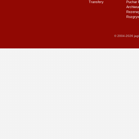
Transfery
Puchar 
Archiw
Rezerwy J
Rozgryw
© 2004-2026 jagi