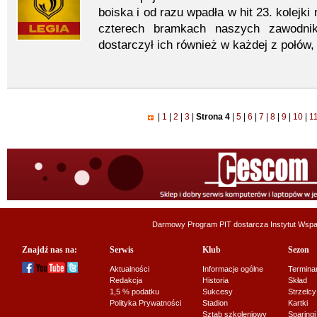
boiska i od razu wpadła w hit 23. kolejki
czterech bramkach naszych zawodni
dostarczył ich również w każdej z połów,
|
1
|
2
|
3
|
Strona 4
|
5
|
6
|
7
|
8
|
9
|
10
|
1
Darmowy Program PIT dostarcza
Instytut Wsp
Znajdź nas na:
Serwis
Klub
Sezon
Aktualności
Informacje ogólne
Termina
Redakcja
Historia
Skład
1,5 % podatku
Sukcesy
Strzelcy
Polityka Prywatności
Stadion
Kartki
Sztab szkoleniowy
Sparingi