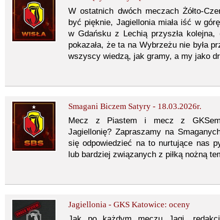
W ostatnich dwóch meczach Żółto-Czer
być pięknie, Jagiellonia miała iść w gór
w Gdańsku z Lechią przyszła kolejna,
pokazała, że ta na Wybrzeżu nie była pr
wszyscy wiedzą, jak gramy, a my jako dr
Smagani Biczem Satyry - 18.03.2026r.
Mecz z Piastem i mecz z GKSem. 
Jagiellonię? Zapraszamy na Smaganych
się odpowiedzieć na to nurtujące nas py
lub bardziej związanych z piłką nożną 
Jagiellonia - GKS Katowice: oceny
Jak po każdym meczu Jagi, redakcj