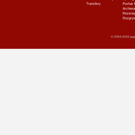
Transfery
Puchar 
Archiw
Rezerwy J
Rozgryw
© 2004-2026 jagi