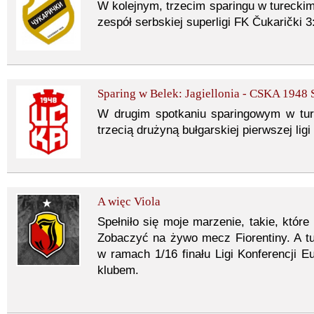
W kolejnym, trzecim sparingu w tureckim
zespół serbskiej superligi FK Čukarički 3
Sparing w Belek: Jagiellonia - CSKA 1948 
W drugim spotkaniu sparingowym w ture
trzecią drużyną bułgarskiej pierwszej lig
A więc Viola
Spełniło się moje marzenie, takie, które
Zobaczyć na żywo mecz Fiorentiny. A tu 
w ramach 1/16 finału Ligi Konferencji
klubem.