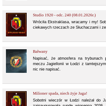
Studio 1920 - odc. 240 (08.01.2026r.)
Wróciła Ekstraklasa, wracamy i my! Sob
ciekawych rzeczach ze Słuchaczami i ze
Bałwany
Napisać, że atmosfera na trybunach 
meczu Jagiellonii w Łodzi z tamtejszy
nic nie napisać.
Milioner spada, niech żyje Jaga!
Sobotni wieczór w Łodzi należał do Ja
zainaugurowała rundę wiosenną 2026,