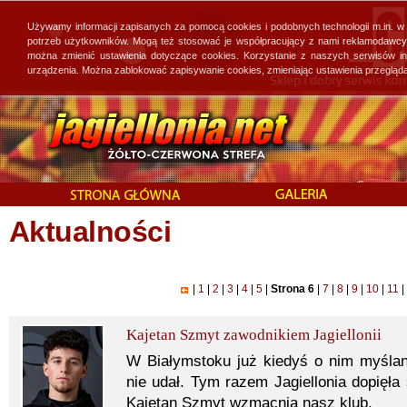
Używamy informacji zapisanych za pomocą cookies i podobnych technologii m.in. w
potrzeb użytkowników. Mogą też stosować je współpracujący z nami reklamodawcy, 
można zmienić ustawienia dotyczące cookies. Korzystanie z naszych serwisów i
urządzenia. Można zablokować zapisywanie cookies, zmieniając ustawienia przegląda
Aktualności
|
1
|
2
|
3
|
4
|
5
|
Strona 6
|
7
|
8
|
9
|
10
|
11
|
Kajetan Szmyt zawodnikiem Jagiellonii
W Białymstoku już kiedyś o nim myślan
nie udał. Tym razem Jagiellonia dopięła
Kajetan Szmyt wzmacnia nasz klub.