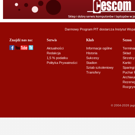
Darmowy Program PIT dostarcza
Instytut Wsp
Znajdź nas na:
Serwis
Klub
Sezon
Aktualności
Informacje ogólne
Termina
Redakcja
Historia
Skład
1,5 % podatku
Sukcesy
Strzelcy
Polityka Prywatności
Stadion
Kartki
Sztab szkoleniowy
Sparingi
Transfery
Puchar 
Archiw
Rezerwy J
Rozgryw
© 2004-2026 jagi