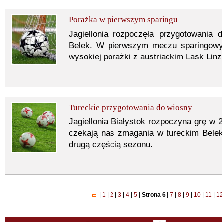
Porażka w pierwszym sparingu
Jagiellonia rozpoczęła przygotowania
Belek. W pierwszym meczu sparingowy
wysokiej porażki z austriackim Lask Linz
Tureckie przygotowania do wiosny
Jagiellonia Białystok rozpoczyna grę w 
czekają nas zmagania w tureckim Belek
drugą częścią sezonu.
|
1
|
2
|
3
|
4
|
5
|
Strona 6
|
7
|
8
|
9
|
10
|
11
|
1