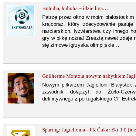
Huhuha, huhuha – idzie liga…
Patrzę przez okno w moim białostockim
krajobraz, który zdecydowanie pasuj
narciarskich, łyżwiarstwa czy innego ho
gry w piłkę nożną! Zresztą nawet zdaje m
się zimowe igrzyska olimpijskie…
Guilherme Montoia nowym nabytkiem Jagi
Nowym piłkarzem Jagiellonii Białystok z
zawodnik dołączył do Żółto-Czer
definitywnego z portugalskiego CF Estre
Sparing: Jagiellonia - FK Čukarički 3:0 (