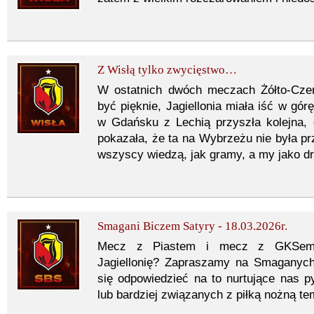
Z Wisłą tylko zwycięstwo…
W ostatnich dwóch meczach Żółto-Czer
być pięknie, Jagiellonia miała iść w gór
w Gdańsku z Lechią przyszła kolejna,
pokazała, że ta na Wybrzeżu nie była pr
wszyscy wiedzą, jak gramy, a my jako dr
Smagani Biczem Satyry - 18.03.2026r.
Mecz z Piastem i mecz z GKSem. 
Jagiellonię? Zapraszamy na Smaganych
się odpowiedzieć na to nurtujące nas py
lub bardziej związanych z piłką nożną 