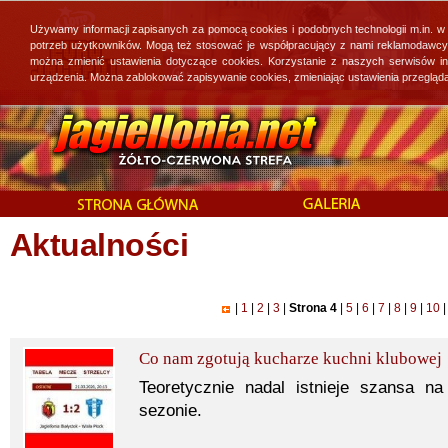
Używamy informacji zapisanych za pomocą cookies i podobnych technologii m.in. w
potrzeb użytkowników. Mogą też stosować je współpracujący z nami reklamodawcy, 
można zmienić ustawienia dotyczące cookies. Korzystanie z naszych serwisów i
urządzenia. Można zablokować zapisywanie cookies, zmieniając ustawienia przegląda
Aktualności
|
1
|
2
|
3
|
Strona 4
|
5
|
6
|
7
|
8
|
9
|
10
|
Co nam zgotują kucharze kuchni klubowej
Teoretycznie nadal istnieje szansa n
sezonie.