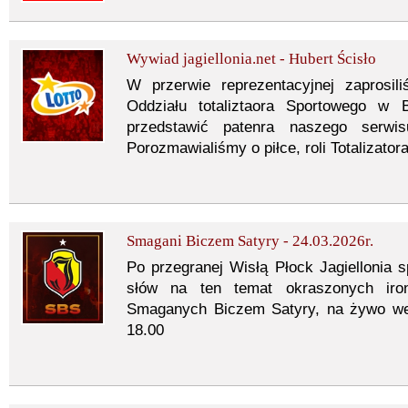
Wywiad jagiellonia.net - Hubert Ścisło
W przerwie reprezentacyjnej zaprosil
Oddziału totaliztaora Sportowego w 
przedstawić patenra naszego serwi
Porozmawialiśmy o piłce, roli Totalizato
Smagani Biczem Satyry - 24.03.2026r.
Po przegranej Wisłą Płock Jagiellonia s
słów na ten temat okraszonych iro
Smaganych Biczem Satyry, na żywo we
18.00