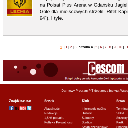
na Polsat Plus Arena w Gdańsku Jagiello
Gole dla miejscowych strzelili Rifet Kapi
94`). I tyle.
|
1
|
2
|
3
|
Strona 4
|
5
|
6
|
7
|
8
|
9
|
10
|
1
Darmowy Program PIT dostarcza
Instytut Wsp
Znajdź nas na:
Serwis
Klub
Sezon
Aktualności
Informacje ogólne
Termina
Redakcja
Historia
Skład
1,5 % podatku
Sukcesy
Strzelcy
Polityka Prywatności
Stadion
Kartki
Sztab szkoleniowy
Sparingi