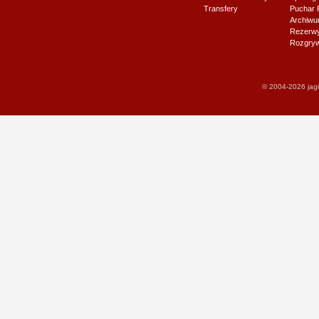
Transfery
Puchar 
Archiw
Rezerwy J
Rozgryw
© 2004-2026 jagi