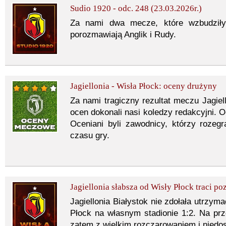
Sudio 1920 - odc. 248 (23.03.2026r.)
Za nami dwa mecze, które wzbudziły
porozmawiają Anglik i Rudy.
Jagiellonia - Wisła Płock: oceny drużyny
Za nami tragiczny rezultat meczu Jagie
ocen dokonali nasi koledzy redakcyjni. O
Oceniani byli zawodnicy, którzy rozeg
czasu gry.
Jagiellonia słabsza od Wisły Płock traci pozy
Jagiellonia Białystok nie zdołała utrzyma
Płock na własnym stadionie 1:2. Na pr
zatem z wielkim rozczarowaniem i niedos