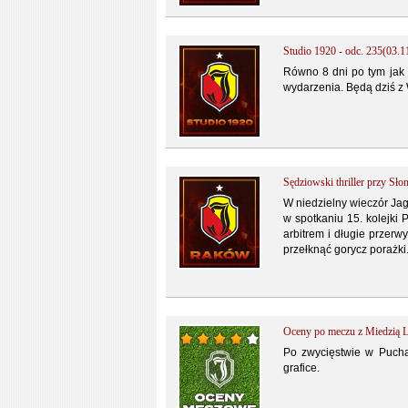
Studio 1920 - odc. 235(03.1
Równo 8 dni po tym jak 
wydarzenia. Będą dziś z
Sędziowski thriller przy Sło
W niedzielny wieczór Ja
w spotkaniu 15. kolejki
arbitrem i długie przer
przełknąć gorycz porażki
Oceny po meczu z Miedzią L
Po zwycięstwie w Pucha
grafice.