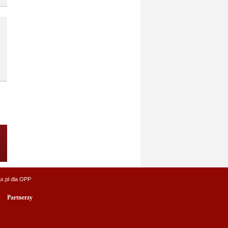
x.pl
dla OPP
Partnerzy