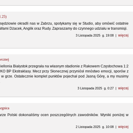
1.25)
sędziowie okradli nas w Zabrzu, spotykamy się w Studio, aby omówić ostatnie
 Wami Dżacek, Anglik oraz Rudy. Zapraszamy do czynnego udziału w transmisji.
więcej
3 Listopada 2025 g. 19:08 |
necznej
giellonia Białystok przegrała na własnym stadionie z Rakowem Częstochowa 1:2
 PKO BP Ekstraklasy. Mecz przy Słonecznej przyniósł mnóstwo emocji, sporów z
wy w grze. Ostatecznie komplet punktów pojechał pod Jasną Górę, a my musimy
.
więcej
3 Listopada 2025 g. 0:27 |
egnica
rze Polski dokonaliśmy ocen poszczególnych zawodników. Wyniki poniżej w
więcej
2 Listopada 2025 g. 10:08 |