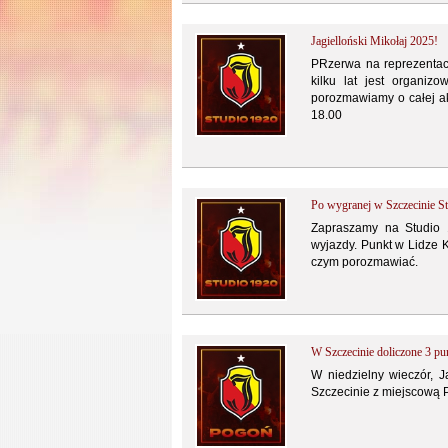
Jagielloński Mikołaj 2025!
PRzerwa na reprezentacj
kilku lat jest organizo
porozmawiamy o całej akc
18.00
Po wygranej w Szczecinie S
Zapraszamy na Studio 
wyjazdy. Punkt w Lidze K
czym porozmawiać.
W Szczecinie doliczone 3 pu
W niedzielny wieczór, J
Szczecinie z miejscową P