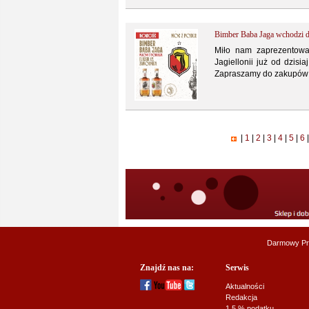
Bimber Baba Jaga wchodzi d
Miło nam zaprezentowa
Jagiellonii już od dzis
Zapraszamy do zakupów o
|
1
|
2
|
3
|
4
|
5
|
6
|
Darmowy Pr
Znajdź nas na:
Serwis
Aktualności
Redakcja
1,5 % podatku