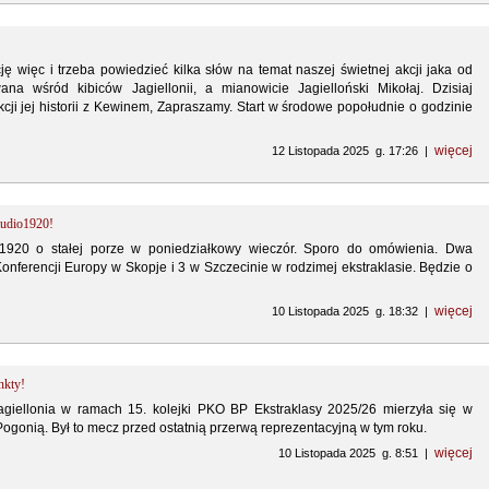
ę więc i trzeba powiedzieć kilka słów na temat naszej świetnej akcji jaka od
wana wśród kibiców Jagiellonii, a mianowicie Jagielloński Mikołaj. Dzisiaj
ji jej historii z Kewinem, Zapraszamy. Start w środowe popołudnie o godzinie
więcej
12 Listopada 2025 g. 17:26 |
tudio1920!
1920 o stałej porze w poniedziałkowy wieczór. Sporo do omówienia. Dwa
onferencji Europy w Skopje i 3 w Szczecinie w rodzimej ekstraklasie. Będzie o
więcej
10 Listopada 2025 g. 18:32 |
nkty!
agiellonia w ramach 15. kolejki PKO BP Ekstraklasy 2025/26 mierzyła się w
ogonią. Był to mecz przed ostatnią przerwą reprezentacyjną w tym roku.
więcej
10 Listopada 2025 g. 8:51 |