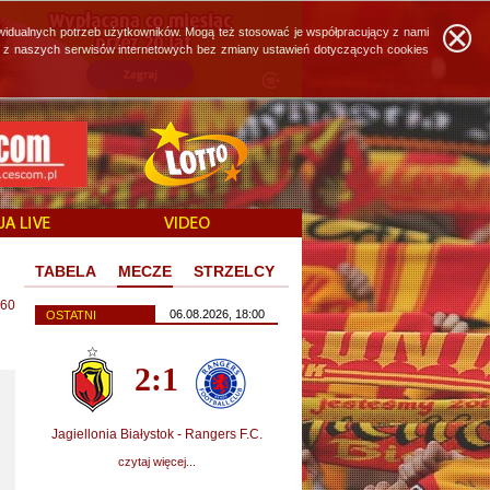
widualnych potrzeb użytkowników. Mogą też stosować je współpracujący z nami
ie z naszych serwisów internetowych bez zmiany ustawień dotyczących cookies
TABELA
MECZE
STRZELCY
60
06.08.2026, 18:00
OSTATNI
2:1
Jagiellonia Białystok - Rangers F.C.
czytaj więcej...