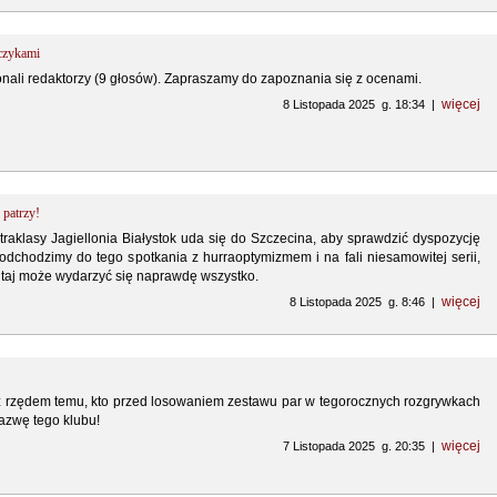
czykami
li redaktorzy (9 głosów). Zapraszamy do zapoznania się z ocenami.
więcej
8 Listopada 2025 g. 18:34 |
 patrzy!
raklasy Jagiellonia Białystok uda się do Szczecina, aby sprawdzić dyspozycję
dchodzimy do tego spotkania z hurraoptymizmem i na fali niesamowitej serii,
 Tutaj może wydarzyć się naprawdę wszystko.
więcej
8 Listopada 2025 g. 8:46 |
z rzędem temu, kto przed losowaniem zestawu par w tegorocznych rozgrywkach
nazwę tego klubu!
więcej
7 Listopada 2025 g. 20:35 |