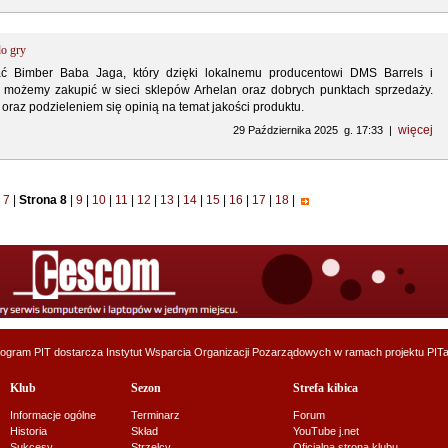
o gry
ć Bimber Baba Jaga, który dzięki lokalnemu producentowi DMS Barrels i
iaj możemy zakupić w sieci sklepów Arhelan oraz dobrych punktach sprzedaży.
raz podzieleniem się opinią na temat jakości produktu.
więcej
29 Października 2025 g. 17:33 |
7
|
Strona 8
|
9
|
10
|
11
|
12
|
13
|
14
|
15
|
16
|
17
|
18
|
ogram PIT dostarcza
Instytut Wsparcia Organizacji Pozarządowych
w ramach projektu
PITa
Klub
Sezon
Strefa kibica
Informacje ogólne
Terminarz
Forum
Historia
Skład
YouTube j.net
Sukcesy
Strzelcy
Oficjalna strona klubu