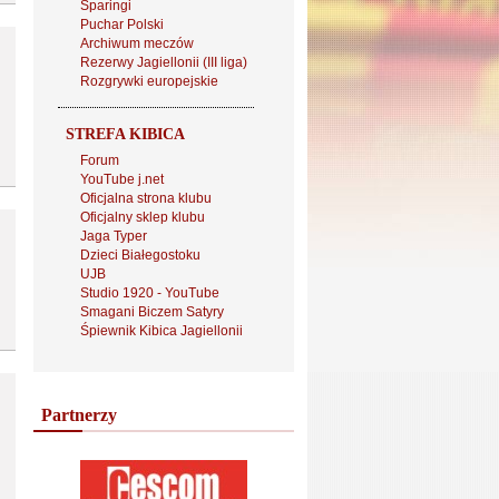
Sparingi
Puchar Polski
Archiwum meczów
Rezerwy Jagiellonii (III liga)
Rozgrywki europejskie
STREFA KIBICA
Forum
YouTube j.net
Oficjalna strona klubu
Oficjalny sklep klubu
Jaga Typer
Dzieci Białegostoku
UJB
Studio 1920 - YouTube
Smagani Biczem Satyry
Śpiewnik Kibica Jagiellonii
Partnerzy