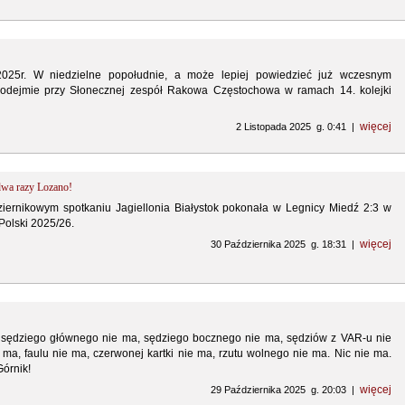
 2025r. W niedzielne popołudnie, a może lepiej powiedzieć już wczesnym
podejmie przy Słonecznej zespół Rakowa Częstochowa w ramach 14. kolejki
więcej
2 Listopada 2025 g. 0:41 |
dwa razy Lozano!
iernikowym spotkaniu Jagiellonia Białystok pokonała w Legnicy Miedź 2:3 w
Polski 2025/26.
więcej
30 Października 2025 g. 18:31 |
a, sędziego głównego nie ma, sędziego bocznego nie ma, sędziów z VAR-u nie
 ma, faulu nie ma, czerwonej kartki nie ma, rzutu wolnego nie ma. Nic nie ma.
Górnik!
więcej
29 Października 2025 g. 20:03 |