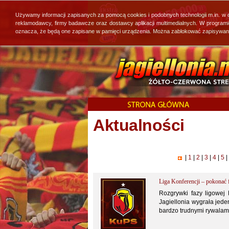
Używamy informacji zapisanych za pomocą cookies i podobnych technologii m.in. w
reklamodawcy, firmy badawcze oraz dostawcy aplikacji multimedialnych. W program
oznacza, że będą one zapisane w pamięci urządzenia. Można zablokować zapisywanie 
Aktualności
|
1
|
2
|
3
|
4
|
5
|
Liga Konferencji – pokonać 
Rozgrywki fazy ligowej 
Jagiellonia wygrała jede
bardzo trudnymi rywalam