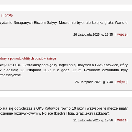
.11.2025r.
ydanie Smaganych Biczem Satyry. Meczu nie było, ale kolejka grała. Warto o
więcej
26 Listopada 2025 g. 18:35 |
any z powodu obfitych opadów śniegu
olejki PKO BP Ekstraklasy pomiędzy Jagiellonią Białystok a GKS Katowice, który
w niedzielę 23 listopada 2025 r. o godz. 12:15. Powodem odwołania były
tmosferyczne.
więcej
26 Listopada 2025 g. 7:40 |
otkała się dotychczas z GKS Katowice równo 10 razy i wszystkie te mecze miały
ziomie rozgrywkowym w Polsce (kiedyś I liga, teraz „ekstraszkapa”).
więcej
21 Listopada 2025 g. 19:56 |