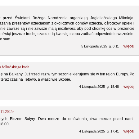
lat przed Świętami Bożego Narodzenia organizują Jagiellońskiego Mikołaja.
azania prezentów dzieciakom z okolicznych domów dziecka, ośrodków opieki i
e nie zawsze są i nie zawsze mają możliwość aby pod choinkę coś w prezencie
 świąt jeszcze trochę czasu o tą kwestię trzeba zadbać odpowiednio wcześnie,
ie sam.
więcej
5 Listopada 2025 g. 0:11 |
o bałkańskiego kotła
ię na Bałkany. Już trzeci raz w tym sezonie kierujemy się w ten rejon Europy. Po
teraz czas na Tetowo, a właściwie Skopje.
więcej
4 Listopada 2025 g. 18:48 |
.11.2025r.
ych Biczem Satyry. Dwa mecze do omówienia, dwa mecze przed nami.
18.00.
więcej
4 Listopada 2025 g. 17:41 |