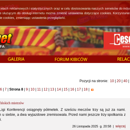
 celach reklamowych i statystycznych oraz w celu dostosowania naszych serwisów do indy
ie służącym do obsługi internetu można zmienić ustawienia dotyczące cookies. Korzystan
cookies, zmieniając ustawienia przeglądarki.
Pozycji na stronie:
10
|
20
|
40
|
6
|
7
|
Strona 8
|
9
|
10
|
11
|
12
|
13
|
14
|
15
|
16
|
17
|
18
|
fińskich mistrzów
Ligi Konferencji osiągnęły półmetek. Z sześciu meczów trzy są już za nami.
n u siebie, a dwa wyjazdowe zremisowała. Przed nami jeszcze trzy spotkania z
i.
więcej
26 Listopada 2025 g. 20:58 |