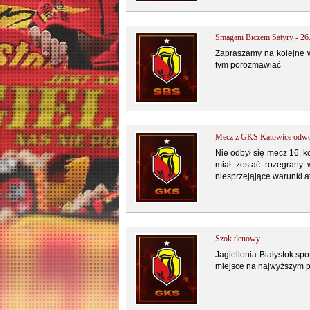
Smagani Biczem Satyry - 26
Zapraszamy na kolejne w
tym porozmawiać
Mecz z GKS Katowice odwoł
Nie odbył się mecz 16. k
miał zostać rozegrany 
niesprzejąjące warunki a
Szok tlenowy
Jagiellonia Białystok sp
miejsce na najwyższym po