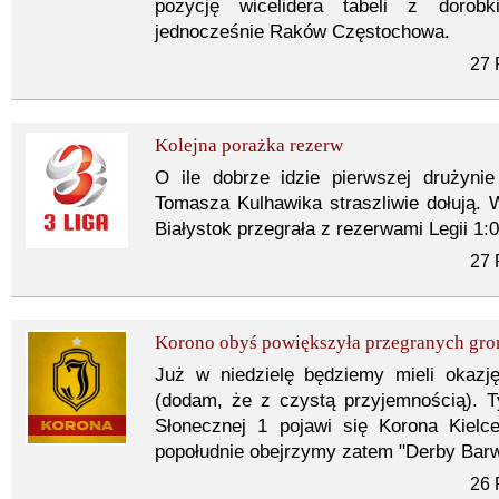
pozycję wicelidera tabeli z dorob
jednocześnie Raków Częstochowa.
27 
Kolejna porażka rezerw
O ile dobrze idzie pierwszej drużyni
Tomasza Kulhawika straszliwie dołują. W 
Białystok przegrała z rezerwami Legii 1:0
27 
Korono obyś powiększyła przegranych gr
Już w niedzielę będziemy mieli okazj
(dodam, że z czystą przyjemnością). 
Słonecznej 1 pojawi się Korona Kielc
popołudnie obejrzymy zatem "Derby Barw
26 