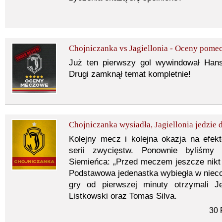
Chojniczanka vs Jagiellonia - Oceny pom
Już ten pierwszy gol wywindował Ha
Drugi zamknął temat kompletnie!
Chojniczanka wysiadła, Jagiellonia jedzie d
Kolejny mecz i kolejna okazja na efe
serii zwycięstw. Ponownie byliśmy 
Siemieńca: „Przed meczem jeszcze nikt n
Podstawowa jedenastka wybiegła w nieco
gry od pierwszej minuty otrzymali Je
Listkowski oraz Tomas Silva.
30 