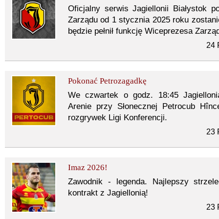
Oficjalny serwis Jagiellonii Białysto
Zarządu od 1 stycznia 2025 roku zostani
będzie pełnił funkcję Wiceprezesa Zarzą
24 
Pokonać Petrozagadkę
We czwartek o godz. 18:45 Jagielloni
Arenie przy Słonecznej Petrocub Hînce
rozgrywek Ligi Konferencji.
23 
Imaz 2026!
Zawodnik - legenda. Najlepszy strzelec
kontrakt z Jagiellonią!
23 