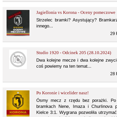
Jagiellonia vs Korona - Oceny pomeczowe
Strzelec bramki? Asystujący? Bramkarz
innego...
29 
Studio 1920 - Odcinek 205 (28.10.2024)
Dwa kolejne mecze i dwa kolejne zwyc
coś powiemy na ten temat...
28 
Po Koronie i wicelider nasz!
Ósmy mecz z rzędu bez porażki. Po d
bramkach Nene, Imaza i Churlinova p
Kielce 3:1. Wygrana pozwoliła utrzymać 