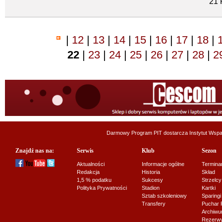
21 
|
12
|
13
|
14
|
15
|
16
|
17
|
18
|
22
|
23
|
24
|
25
|
26
|
27
|
28
|
2
Darmowy Program PIT dostarcza
Instytut Wsp
Znajdź nas na:
Serwis
Klub
Sezon
Aktualności
Informacje ogólne
Termina
Redakcja
Historia
Skład
1,5 % podatku
Sukcesy
Strzelcy
Polityka Prywatności
Stadion
Kartki
Sztab szkoleniowy
Sparingi
Transfery
Puchar 
Archiw
Rezerwy J