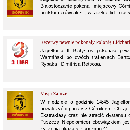
Białostoczanie pokonali miejscowy Górn
punktom zrównali się w tabeli z lideruj
Rezerwy pewnie pokonały Polonię Lidzbar
Jagiellonia II Białystok pokonała pe
Warmiński po dwóch trafieniach Bart
Rybaka i Dimitrisa Retsosa.
Misja Zabrze
W niedzielę o godzinie 14:45 Jagiell
powalczyć o punkty z Górnikiem. Chcąc 
Ekstraklasy oraz nie stracić dystansu d
Puszczą Niepołomice) obowiązkiem jes
życzenia okażą się spełnione?