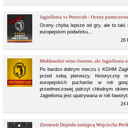
Jagiellonia vs Petrocub - Oceny pomeczow
Oceny chyba lepsze od gry, ale to taki
europejskim podwórku...
26 
Mołdawskie wino świetne, ale Jagiellonia n
Po bardzo dobrym meczu z KGHM Zagłę
przed sobą pierwszy, historyczny me
europejskich pucharów w roli gosp
przedmeczowej patrzył chłodnym okie
Jagiellonia jest upatrywana w roli fawory
24 
Ziemowit Deptuła następcą Wojciecha Pert