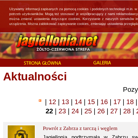
Używamy informacji zapisanych za pomocą cookies i podobnych technologii m.in. w
potrzeb użytkowników. Mogą też stosować je współpracujący z nami reklamodawcy, 
można zmienić ustawienia dotyczące cookies. Korzystanie z naszych serwisów i
urządzenia. Można zablokować zapisywanie cookies, zmieniając ustawienia przegląda
Aktualności
Pozy
|
12
|
13
|
14
|
15
|
16
|
17
|
18
|
22
|
23
|
24
|
25
|
26
|
27
|
28
|
Powrót z Zabrza z tarczą i węglem
Jagiellonia podtrzymała w Zabrzu sw