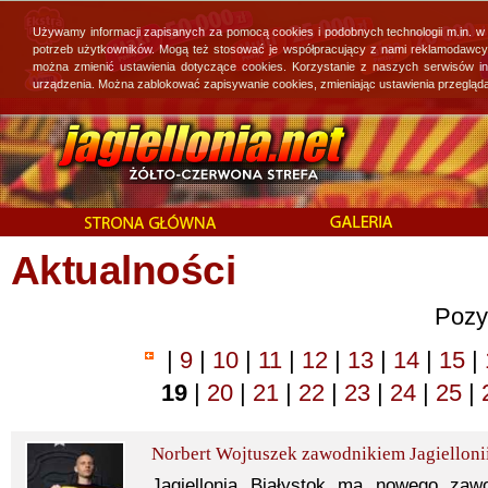
Używamy informacji zapisanych za pomocą cookies i podobnych technologii m.in. w
potrzeb użytkowników. Mogą też stosować je współpracujący z nami reklamodawcy, 
można zmienić ustawienia dotyczące cookies. Korzystanie z naszych serwisów i
urządzenia. Można zablokować zapisywanie cookies, zmieniając ustawienia przegląda
Aktualności
Pozy
|
9
|
10
|
11
|
12
|
13
|
14
|
15
|
19
|
20
|
21
|
22
|
23
|
24
|
25
|
Norbert Wojtuszek zawodnikiem Jagielloni
Jagiellonia Białystok ma nowego zaw