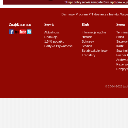
Darmowy Program PIT dostarcza
Instytut Wsp
Znajdź nas na:
Serwis
Klub
Sezon
Aktualności
Informacje ogólne
Termina
Redakcja
Historia
Skład
1,5 % podatku
Sukcesy
Strzelcy
Polityka Prywatności
Stadion
Kartki
Sztab szkoleniowy
Sparingi
Transfery
Puchar 
Archiw
Rezerwy J
Rozgryw
© 2004-2026 jagi