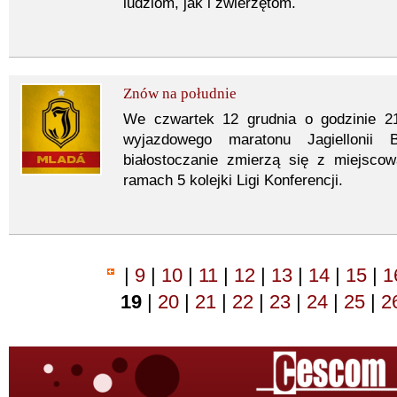
ludziom, jak i zwierzętom.
Znów na południe
We czwartek 12 grudnia o godzinie 21
wyjazdowego maratonu Jagiellonii 
białostoczanie zmierzą się z miejsc
ramach 5 kolejki Ligi Konferencji.
|
9
|
10
|
11
|
12
|
13
|
14
|
15
|
1
19
|
20
|
21
|
22
|
23
|
24
|
25
|
2