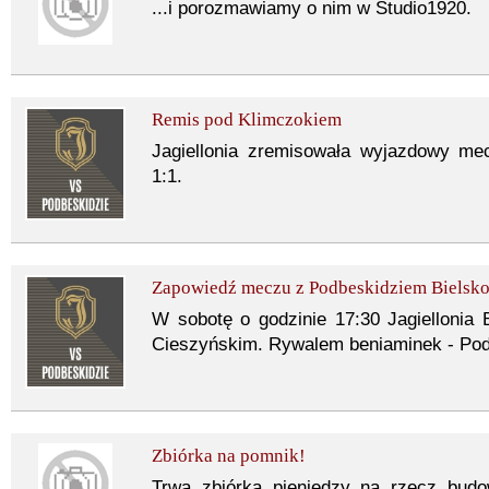
...i porozmawiamy o nim w Studio1920.
Remis pod Klimczokiem
Jagiellonia zremisowała wyjazdowy me
1:1.
Zapowiedź meczu z Podbeskidziem Bielsko
W sobotę o godzinie 17:30 Jagiellonia
Cieszyńskim. Rywalem beniaminek - Podb
Zbiórka na pomnik!
Trwa zbiórka pieniędzy na rzecz budo