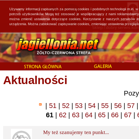
Używamy informacji zapisanych za pomocą cookies i podobnych technologii m.in. w
potrzeb użytkowników. Mogą też stosować je współpracujący z nami reklamodawcy, 
można zmienić ustawienia dotyczące cookies. Korzystanie z naszych serwisów i
urządzenia. Można zablokować zapisywanie cookies, zmieniając ustawienia przegląda
Aktualności
Pozy
|
51
|
52
|
53
|
54
|
55
|
56
|
57
|
61
|
62
|
63
|
64
|
65
|
66
|
67
|
My też szanujemy ten punkt...