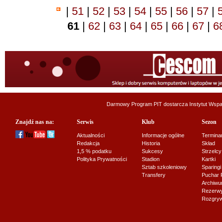
|
51
|
52
|
53
|
54
|
55
|
56
|
57
|
61
|
62
|
63
|
64
|
65
|
66
|
67
|
6
Darmowy Program PIT dostarcza
Instytut Wsp
Znajdź nas na:
Serwis
Klub
Sezon
Aktualności
Informacje ogólne
Termina
Redakcja
Historia
Skład
1,5 % podatku
Sukcesy
Strzelcy
Polityka Prywatności
Stadion
Kartki
Sztab szkoleniowy
Sparingi
Transfery
Puchar 
Archiw
Rezerwy J
Rozgryw