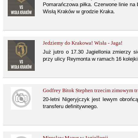
Pomarańczowa piłka. Czerwone linie na b
Wisłą Kraków w grodzie Kraka.
Jedziemy do Krakowa! Wisła - Jaga!
Już jutro o 17.30 Jagiellonia zmierzy s
przy ulicy Reymonta w ramach 16 kolejk
Godfrey Bitok Stephen trzecim zimowym t
20-letni Nigeryjczyk jest lewym obrońcą.
transferu definitywnego.
Miroslaw Mazur w Jagiellonii