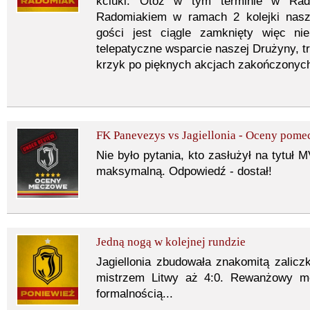
kciuki. Otóż w tym terminie w Rado
Radomiakiem w ramach 2 kolejki nasze
gości jest ciągle zamknięty więc ni
telepatyczne wsparcie naszej Drużyny, 
krzyk po pięknych akcjach zakończonyc
FK Panevezys vs Jagiellonia - Oceny pom
Nie było pytania, kto zasłużył na tytuł 
maksymalną. Odpowiedź - dostał!
Jedną nogą w kolejnej rundzie
Jagiellonia zbudowała znakomitą zali
mistrzem Litwy aż 4:0. Rewanżowy m
formalnością...