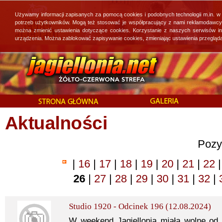
Używamy informacji zapisanych za pomocą cookies i podobnych technologii m.in. w
potrzeb użytkowników. Mogą też stosować je współpracujący z nami reklamodawcy, 
można zmienić ustawienia dotyczące cookies. Korzystanie z naszych serwisów i
urządzenia. Można zablokować zapisywanie cookies, zmieniając ustawienia przegląda
Aktualności
Pozy
|
16
|
17
|
18
|
19
|
20
|
21
|
22
|
26
|
27
|
28
|
29
|
30
|
31
|
32
|
Studio 1920 - Odcinek 196 (12.08.2024)
W weekend Jagiellonia miała wolne od 