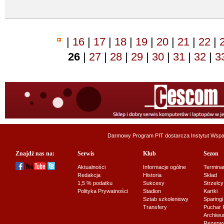
|
16
|
17
|
18
|
19
|
20
|
21
|
22
|
26
|
27
|
28
|
29
|
30
|
31
|
32
|
3
Darmowy Program PIT dostarcza
Instytut Wsp
Znajdź nas na:
Serwis
Klub
Sezon
Aktualności
Informacje ogólne
Termina
Redakcja
Historia
Skład
1,5 % podatku
Sukcesy
Strzelcy
Polityka Prywatności
Stadion
Kartki
Sztab szkoleniowy
Sparingi
Transfery
Puchar 
Archiw
Rezerwy J