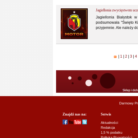
Jagiellonia zwycięstwem uczc
Jagiellonia Białystok
podsumowała "Święto Kibi
przyjemnie. Ale należy d
|
1
|
2
|
3
|
4
Darmowy Pr
Znajdź nas na:
Serwis
Aktualności
Redakcja
1,5 % podatku
Polityka Prywatności