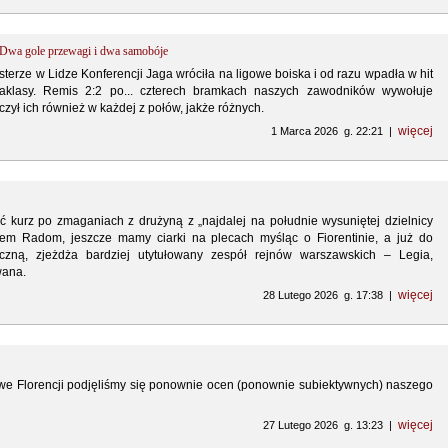
). Dwa gole przewagi i dwa samobóje
sterze w Lidze Konferencji Jaga wróciła na ligowe boiska i od razu wpadła w hit
traklasy. Remis 2:2 po... czterech bramkach naszych zawodników wywołuje
zył ich również w każdej z połów, jakże różnych.
więcej
1 Marca 2026 g. 22:21 |
ć kurz po zmaganiach z drużyną z „najdalej na południe wysuniętej dzielnicy
kiem Radom, jeszcze mamy ciarki na plecach myśląc o Fiorentinie, a już do
czną, zjeżdża bardziej utytułowany zespół rejnów warszawskich – Legia,
wana.
więcej
28 Lutego 2026 g. 17:38 |
we Florencji podjęliśmy się ponownie ocen (ponownie subiektywnych) naszego
więcej
27 Lutego 2026 g. 13:23 |