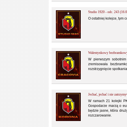
Studio 1920 - odc. 243 (16.0
O ostatniej kolejce, tym 
Walentynkowy bezbramkowy
W pierwszym sobotnim sp
zremisowała bezbramko
rozstrzygnięcie spotkani
Jechać, jechać i nie zatrzym
W ramach 21 kolejki PKO
Gospodarze marzą o eur
będzie jasne, która druż
rozczarowanie.