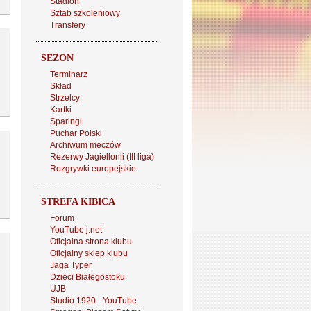
Stadion
Sztab szkoleniowy
Transfery
SEZON
Terminarz
Skład
Strzelcy
Kartki
Sparingi
Puchar Polski
Archiwum meczów
Rezerwy Jagiellonii (III liga)
Rozgrywki europejskie
STREFA KIBICA
Forum
YouTube j.net
Oficjalna strona klubu
Oficjalny sklep klubu
Jaga Typer
Dzieci Białegostoku
UJB
Studio 1920 - YouTube