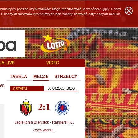
widualnych potrzeb użytkowników. Mogą też stosować je współpracujący z nami
ie z naszych serwisów internetowych bez zmiany ustawień dotyczących cookies
TABELA
MECZE
STRZELCY
60
06.08.2026, 18:00
OSTATNI
2:1
Jagiellonia Białystok - Rangers F.C.
czytaj więcej...