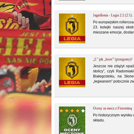
Jagiellonia - Legia 2:2 (2:1
Po europejskim rollercoa
23. kolejki naszej eks
mieszane emocje, dostarc
„L” jak „loser” (przegrany)!
Jeszcze nie zdążył opaś
stolicy”, czyli Radomia
Białegostoku, na Słone
„legwanem” potocznie z
Oceny za mecz z Fiorentiną
Po historycznym wyniku 
składu.