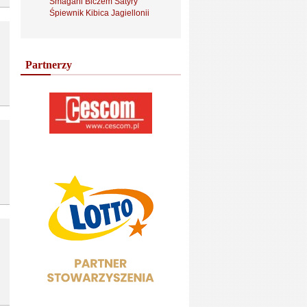
Smagani Biczem Satyry
Śpiewnik Kibica Jagiellonii
Partnerzy