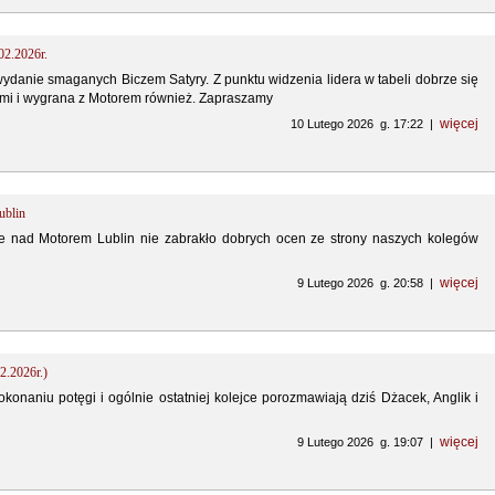
02.2026r.
ydanie smaganych Biczem Satyry. Z punktu widzenia lidera w tabeli dobrze się
nami i wygrana z Motorem również. Zapraszamy
więcej
10 Lutego 2026 g. 17:22 |
ublin
e nad Motorem Lublin nie zabrakło dobrych ocen ze strony naszych kolegów
więcej
9 Lutego 2026 g. 20:58 |
2.2026r.)
okonaniu potęgi i ogólnie ostatniej kolejce porozmawiają dziś Dżacek, Anglik i
więcej
9 Lutego 2026 g. 19:07 |