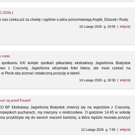
2.2026r.)
co nas czeka już za chwilę i ogólnie o piłce porozmawiają Anglik, Dżacek i Rudy.
więcej
16 Lutego 2026 g. 19:05 |
 remis
otkaniu XXI kolejki spotkań piłkarskiej ekstraklasy Jagiellonia Białystok
wo z Cracovią. Jagiellonia utrzymała fotel lidera, ale musi czekać na
a w Płock aby poznać ostateczną pozycję w tabeli.
więcej
14 Lutego 2026 g. 18:30 |
ywać się przed Pasami!
 BP Ekstralasy Jagiellonia Białystok zmierzy się na wyjeździe z Cracovią.
opejskich pucharach, my marzyny o mistrzostwie. O godzinie 14:45 w sobotę
yna przybliżyła się do swoich marzeń bardziej, a która będzie musiała przeżyć
więcej
12 Lutego 2026 g. 7:55 |