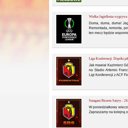
Wielka Jagiellonia wygrywa
Duma, duma, duma! Jagie
Remontada, remonta, pow
ten mecz będzie wspomin
Liga Konferencji. Dopóki pi
Jak mawiał Kazimierz Gór
na Stadio Artemio Franc
Ligi Konferencji z ACF Fi
Smagani Biczem Satyry - 24
W poniedziałkowy wieczór
Zapraszamy na kolejną o