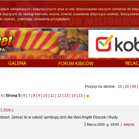
 celach reklamowych i statystycznych oraz w celu dostosowania naszych serwisów do indy
ie służącym do obsługi internetu można zmienić ustawienia dotyczące cookies. Korzystan
cookies, zmieniając ustawienia przeglądarki.
Pozycji na stronie:
10
|
20
|
40
|
4
|
Strona 5
|
6
|
7
|
8
|
9
|
10
|
11
|
12
|
13
|
14
|
15
|
3.2026r.)
tydzień. Zebrać to w całość spróbują dziś dla Was Anglik Dżacek i Rudy.
więcej
2 Marca 2026 g. 19:05 |