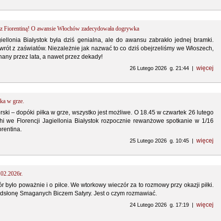
 z Fiorentiną! O awansie Włochów zadecydowała dogrywka
llonia Białystok była dziś genialna, ale do awansu zabrakło jednej bramki.
rót z zaświatów. Niezależnie jak nazwać to co dziś obejrzeliśmy we Włoszech,
any przez lata, a nawet przez dekady!
więcej
26 Lutego 2026 g. 21:44 |
łka w grze.
ski – dopóki piłka w grze, wszystko jest możliwe. O 18.45 w czwartek 26 lutego
hi we Florencji Jagiellonia Białystok rozpocznie rewanżowe spotkanie w 1/16
orentina.
więcej
25 Lutego 2026 g. 10:45 |
.02.2026r.
 było poważnie i o piłce. We wtorkowy wieczór za to rozmowy przy okazji piłki.
dsłonę Smaganych Biczem Satyry. Jest o czym rozmawiać.
więcej
24 Lutego 2026 g. 17:19 |