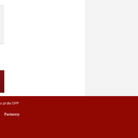
x.pl
dla OPP
Partnerzy