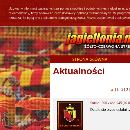
Używamy informacji zapisanych za pomocą cookies i podobnych technologii m.in. w
reklamodawcy, firmy badawcze oraz dostawcy aplikacji multimedialnych. W program
oznacza, że będą one zapisane w pamięci urządzenia. Można zablokować zapisywanie 
Aktualności
|
1
|
2
|
3
|
Studio 1920 - odc. 245 (02.0
Działo się przez ostatni 