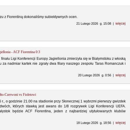
u z Fiorentiną dokonaliśmy subiektywnych ocen.
więcej
21 Lutego 2026 g. 15:08 |
iellonia - ACF Fiorentina 0:3
inału Ligi Konferencji Europy Jagiellonia zmierzyła się w Białymstoku z włoską
 za nadmiar kartek nie zgrały dwa filary naszego zespołu Taras Romanczuk i
więcej
20 Lutego 2026 g. 0:56 |
łto-Czerwoni vs Fioletowi
 r., o godzinie 21.00 na stadionie przy Słonecznej 1 wybrzmi pierwszy gwizdek
wóch, których stawką jest awans do 1/8 rozgrywek Ligi Konferencji UEFA.
ałystok będzie ACF Fiorentina, jeden z najbardziej utytułowanych klubów
więcej
18 Lutego 2026 g. 18:56 |