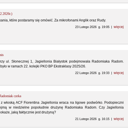
2.2026r.)
ania, które postaramy się omówić. Za mikrofonami Anglik oraz Rudy.
więcej
23 Lutego 2026 g. 19:05 |
mis
zy ul. Słonecznej 1, Jagiellonia Białystok podejmowała Radomiaka Radom.
było w ramach 22. kolejki PKO BP Ekstraklasy 2025/26.
więcej
22 Lutego 2026 g. 19:33 |
 Radomiak czeka
z włoską ACF Fiorentina Jagiellonia wraca na ligowe podwórko. Podopieczni
ejmą w niedzielne popołudnie drużynę Radomiaka Radom. Czy Jagiellonia
pokaże, jaką faktycznie jest drużyną?
więcej
21 Lutego 2026 g. 16:15 |