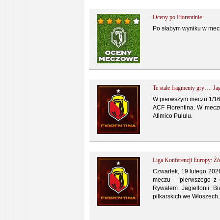
Oceny po Fiorentinie
Po słabym wyniku w mecz
Te stałe fragmenty gry…. Jag
W pierwszym meczu 1/16 f
ACF Fiorentina. W meczu
Afimico Pululu.
Liga Konferencji Europy: Żó
Czwartek, 19 lutego 2026
meczu – pierwszego z d
Rywalem Jagiellonii Bi
piłkarskich we Włoszech.