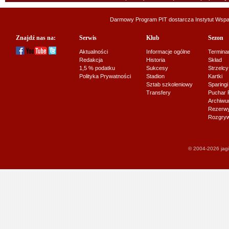
Darmowy Program PIT dostarcza
Instytut Wsp
Znajdź nas na:
Serwis
Klub
Sezon
Aktualności
Informacje ogólne
Termina
Redakcja
Historia
Skład
1,5 % podatku
Sukcesy
Strzelcy
Polityka Prywatności
Stadion
Kartki
Sztab szkoleniowy
Sparingi
Transfery
Puchar 
Archiw
Rezerwy J
Rozgryw
© 2004-2026 jagi