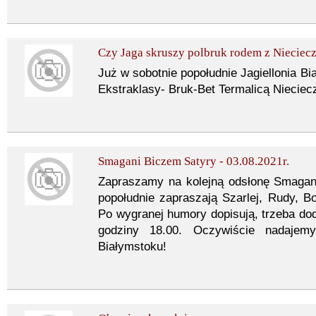
Czy Jaga skruszy polbruk rodem z Nieciec
Już w sobotnie popołudnie Jagiellonia Bi
Ekstraklasy- Bruk-Bet Termalicą Nieciec
Smagani Biczem Satyry - 03.08.2021r.
Zapraszamy na kolejną odsłonę Smaga
popołudnie zapraszają Szarlej, Rudy, B
Po wygranej humory dopisują, trzeba do
godziny 18.00. Oczywiście nadaj
Białymstoku!