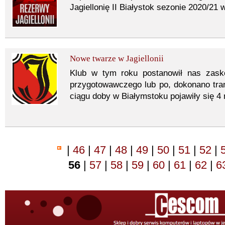
Jagiellonię II Białystok sezonie 2020/21 w 
Nowe twarze w Jagiellonii
Klub w tym roku postanowił nas zask
przygotowawczego lub po, dokonano tr
ciągu doby w Białymstoku pojawiły się 4
|
46
|
47
|
48
|
49
|
50
|
51
|
52
|
56
|
57
|
58
|
59
|
60
|
61
|
62
|
6