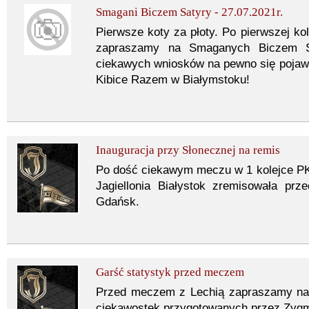
Smagani Biczem Satyry - 27.07.2021r.
Pierwsze koty za płoty. Po pierwszej ko
zapraszamy na Smaganych Biczem Sa
ciekawych wniosków na pewno się pojaw
Kibice Razem w Białymstoku!
Inauguracja przy Słonecznej na remis
Po dość ciekawym meczu w 1 kolejce P
Jagiellonia Białystok zremisowała prz
Gdańsk.
Garść statystyk przed meczem
Przed meczem z Lechią zapraszamy na g
ciekawostek przygotowanych przez Zyg