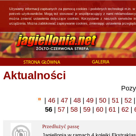
Używamy informacji zapisanych za pomocą cookies i podobnych technologii m.in. w
potrzeb użytkowników. Mogą też stosować je współpracujący z nami reklamodawcy, 
można zmienić ustawienia dotyczące cookies. Korzystanie z naszych serwisów i
urządzenia. Można zablokować zapisywanie cookies, zmieniając ustawienia przegląda
Aktualności
Pozy
|
46
|
47
|
48
|
49
|
50
|
51
|
52
|
56
|
57
|
58
|
59
|
60
|
61
|
62
|
Przedłużyć passę
Jagiellonia w ramach 4 kolejki Ekstrakl