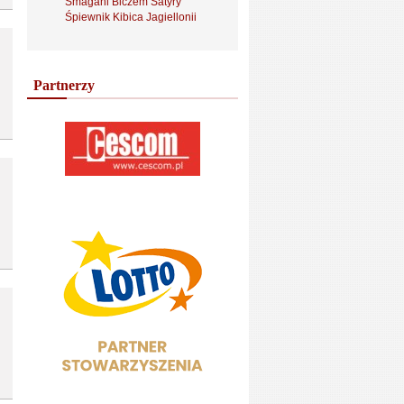
Smagani Biczem Satyry
Śpiewnik Kibica Jagiellonii
Partnerzy