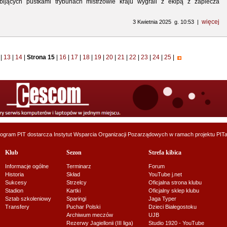
ijących pustkami trybunach mistrzowie kraju wygrali z ekipą z zaplecza
więcej
3 Kwietnia 2025 g. 10:53 |
2
|
13
|
14
|
Strona 15
|
16
|
17
|
18
|
19
|
20
|
21
|
22
|
23
|
24
|
25
|
ogram PIT dostarcza
Instytut Wsparcia Organizacji Pozarządowych
w ramach projektu
PITa
Klub
Sezon
Strefa kibica
Informacje ogólne
Terminarz
Forum
Historia
Skład
YouTube j.net
Sukcesy
Strzelcy
Oficjalna strona klubu
Stadion
Kartki
Oficjalny sklep klubu
Sztab szkoleniowy
Sparingi
Jaga Typer
Transfery
Puchar Polski
Dzieci Białegostoku
Archiwum meczów
UJB
Rezerwy Jagiellonii (III liga)
Studio 1920 - YouTube