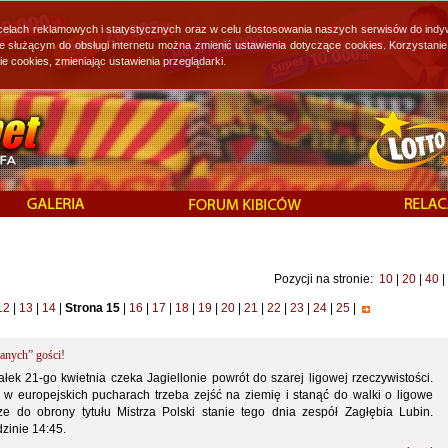
 celach reklamowych i statystycznych oraz w celu dostosowania naszych serwisów do indy
ie służącym do obsługi internetu można zmienić ustawienia dotyczące cookies. Korzystan
cookies, zmieniając ustawienia przeglądarki.
Pozycji na stronie:
10
|
20
|
40
|
12
|
13
|
14
|
Strona 15
|
16
|
17
|
18
|
19
|
20
|
21
|
22
|
23
|
24
|
25
|
ianych” gości!
ek 21-go kwietnia czeka Jagiellonie powrót do szarej ligowej rzeczywistości.
w europejskich pucharach trzeba zejść na ziemię i stanąć do walki o ligowe
e do obrony tytułu Mistrza Polski stanie tego dnia zespół Zagłębia Lubin.
zinie 14:45.