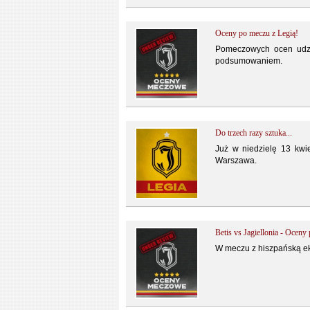
Oceny po meczu z Legią!
Pomeczowych ocen udzie
podsumowaniem.
Do trzech razy sztuka...
Już w niedzielę 13 kwie
Warszawa.
Betis vs Jagiellonia - Ocen
W meczu z hiszpańską eki