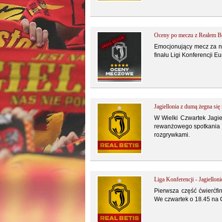
Oceny po meczu z Realem Be
Emocjonujący mecz za na
finału Ligi Konferencji 
Jagiellonia z dumą żegna się
W Wielki Czwartek Jagie
rewanżowego spotkania ćw
rozgrywkami.
Liga Konferencji - Jagielloni
Pierwsza część ćwierćfi
We czwartek o 18.45 na C