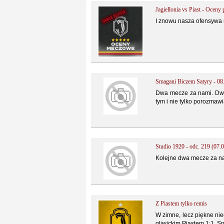
Jagiellonia vs Piast - Ocen
I znowu nasza ofensywa n
Smagani Biczem Satyry - 08
Dwa mecze za nami. Dwa 
tym i nie tylko porozma
Studio 1920 - odc. 219 (07.
Kolejne dwa mecze za nam
Z Piastem tylko remis
W zimne, lecz piękne nie
gliwickim Piastem 1:1. S