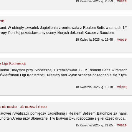
więcej
19 Kwietnia 2025 g. 20:59 |
tis!
mi. W ubiegły czwartek Jagiellonia zremisowała z Realem Betis w ramach 1/4
Europy. Poniżej przedstawiamy oceny, których dokonali Kacper z Sauciem.
więcej
19 Kwietnia 2025 g. 19:48 |
 z Ligą Konferencji
llonia Białystok przy Słonecznej 1 zremisowała 1-1 z Realem Betis w ramach
ierćfinału Ligi Konferencji. Niestety taki wynik oznacza pożegnanie się z tymi
więcej
18 Kwietnia 2025 g. 10:18 |
o nie musisz – ale możesz i chcesz
nałowej rywalizacji pomiędzy Jagiellonią i Realem Betisem Balompié za nami.
horten Arena przy Słonecznej 1 w Białymstoku rozpocznie się jej część druga.
więcej
15 Kwietnia 2025 g. 21:05 |