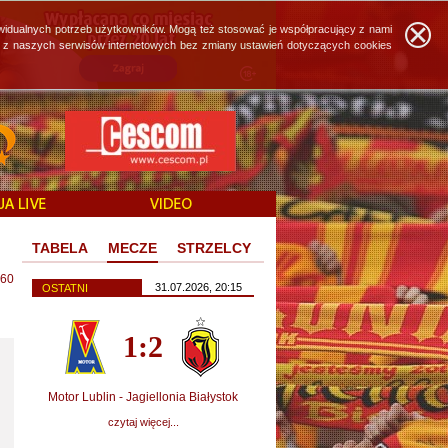
widualnych potrzeb użytkowników. Mogą też stosować je współpracujący z nami
ie z naszych serwisów internetowych bez zmiany ustawień dotyczących cookies
TABELA
MECZE
STRZELCY
60
31.07.2026, 20:15
OSTATNI
1:2
Motor Lublin - Jagiellonia Białystok
czytaj więcej...