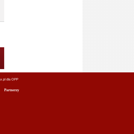
x.pl
dla OPP
Partnerzy