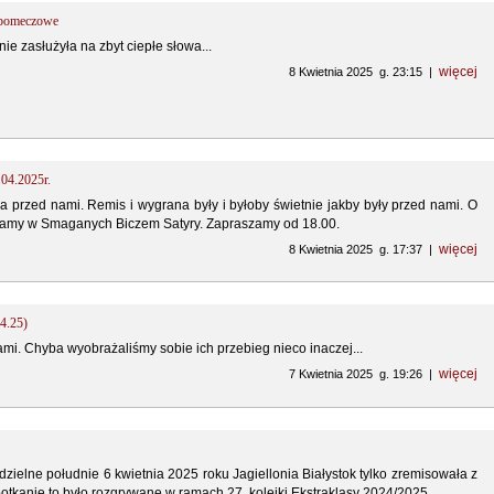
y pomeczowe
ie zasłużyła na zbyt ciepłe słowa...
więcej
8 Kwietnia 2025 g. 23:15 |
.04.2025r.
przed nami. Remis i wygrana były i byłoby świetnie jakby były przed nami. O
wiamy w Smaganych Biczem Satyry. Zapraszamy od 18.00.
więcej
8 Kwietnia 2025 g. 17:37 |
04.25)
i. Chyba wyobrażaliśmy sobie ich przebieg nieco inaczej...
więcej
7 Kwietnia 2025 g. 19:26 |
dzielne południe 6 kwietnia 2025 roku Jagiellonia Białystok tylko zremisowała z
potkanie to było rozgrywane w ramach 27. kolejki Ekstraklasy 2024/2025.