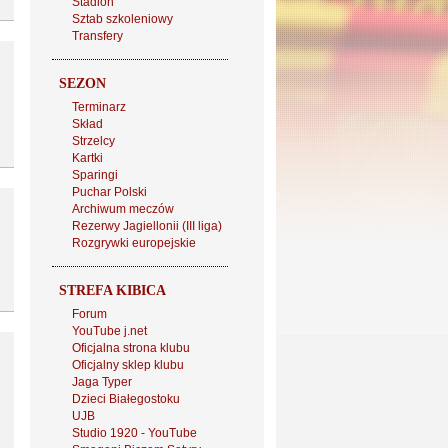
Stadion
Sztab szkoleniowy
Transfery
SEZON
Terminarz
Skład
Strzelcy
Kartki
Sparingi
Puchar Polski
Archiwum meczów
Rezerwy Jagiellonii (III liga)
Rozgrywki europejskie
STREFA KIBICA
Forum
YouTube j.net
Oficjalna strona klubu
Oficjalny sklep klubu
Jaga Typer
Dzieci Białegostoku
UJB
Studio 1920 - YouTube