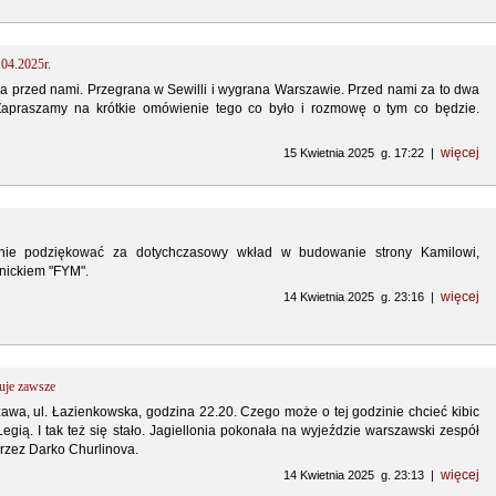
.04.2025r.
 przed nami. Przegrana w Sewilli i wygrana Warszawie. Przed nami za to dwa
apraszamy na krótkie omówienie tego co było i rozmowę o tym co będzie.
więcej
15 Kwietnia 2025 g. 17:22 |
nie podziękować za dotychczasowy wkład w budowanie strony Kamilowi,
nickiem "FYM".
więcej
14 Kwietnia 2025 g. 23:16 |
uje zawsze
awa, ul. Łazienkowska, godzina 22.20. Czego może o tej godzinie chcieć kibic
Legią. I tak też się stało. Jagiellonia pokonała na wyjeździe warszawski zespół
rzez Darko Churlinova.
więcej
14 Kwietnia 2025 g. 23:13 |