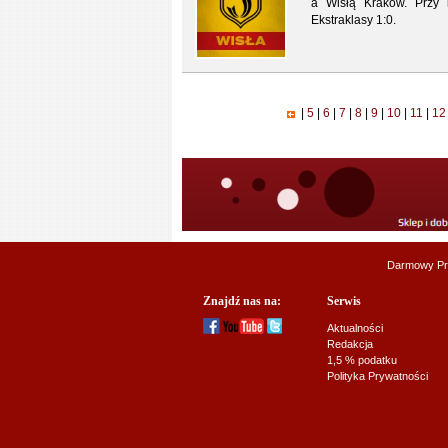
a Wisłą Kraków. Przy b
Ekstraklasy 1:0.
|
5
|
6
|
7
|
8
|
9
|
10
|
11
|
1
Darmowy Pr
Znajdź nas na:
Serwis
Aktualności
Redakcja
1,5 % podatku
Polityka Prywatności