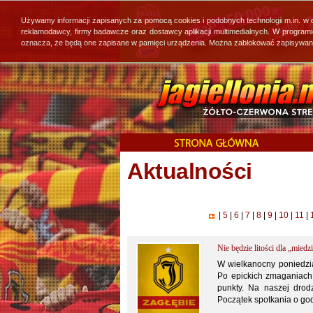
Używamy informacji zapisanych za pomocą cookies i podobnych technologii m.in. w
reklamodawcy, firmy badawcze oraz dostawcy aplikacji multimedialnych. W program
oznacza, że będą one zapisane w pamięci urządzenia. Można zablokować zapisywanie 
Aktualności
|
5
|
6
|
7
|
8
|
9
|
10
|
11
|
Nie będzie litości dla „miedz
W wielkanocny poniedział
Po epickich zmaganiach 
punkty. Na naszej drodz
Początek spotkania o god