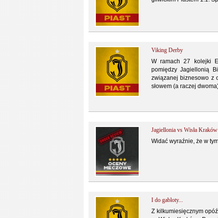
Viking Derby
W ramach 27 kolejki Ek
pomiędzy Jagiellonią Bi
związanej biznesowo z o
słowem (a raczej dwoma)
Jagiellonia vs Wisła Krakó
Widać wyraźnie, że w ty
I do gabloty...
Z kilkumiesięcznym opóź