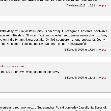
więcej
7 Kwietnia 2025 g. 6:52 |
straklasy w Białymstoku przy Słonecznej 1 rozegrane zostanie spotkanie
ałystok i Piastem Gliwice. Tytuł zapowiedzi rzecz jasna nawiązuje do firmy
biema drużynami, która została również sponsorem... tego spotkania. Jednym
 "niezłe combo" i oby nie doskwierała nam po nim niestrawność.
więcej
5 Kwietnia 2025 g. 17:30 |
w - Oceny pomeczowe
m meczu defensywa wypadła lepiej ofensywy...
więcej
5 Kwietnia 2025 g. 13:42 |
nieniem rozegrano mecz o Superpuchar Polski pomiędzy Jagiellonią Białystok,