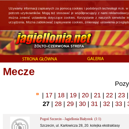
Używamy informacji zapisanych za pomocą cookies i podobnych technologii m.in. w
potrzeb użytkowników. Mogą też stosować je współpracujący z nami reklamodawcy, 
można zmienić ustawienia dotyczące cookies. Korzystanie z naszych serwisów i
urządzenia. Można zablokować zapisywanie cookies, zmieniając ustawienia przegląda
Mecze
Pozy
|
17
|
18
|
19
|
20
|
21
|
22
|
23
|
27
|
28
|
29
|
30
|
31
|
32
|
33
|
Pogoń Szczecin - Jagiellonia Białystok (1:1)
Szczecin, ul. Karłowicza 28, 20. kolejka ekstraklasy