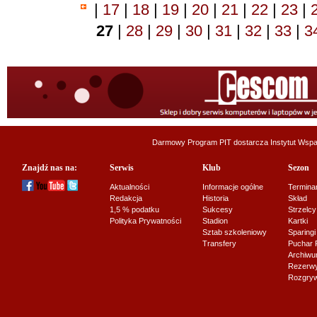
|
17
|
18
|
19
|
20
|
21
|
22
|
23
|
27
|
28
|
29
|
30
|
31
|
32
|
33
|
3
Darmowy Program PIT dostarcza
Instytut Wsp
Znajdź nas na:
Serwis
Klub
Sezon
Aktualności
Informacje ogólne
Termina
Redakcja
Historia
Skład
1,5 % podatku
Sukcesy
Strzelcy
Polityka Prywatności
Stadion
Kartki
Sztab szkoleniowy
Sparingi
Transfery
Puchar 
Archiw
Rezerwy J
Rozgryw