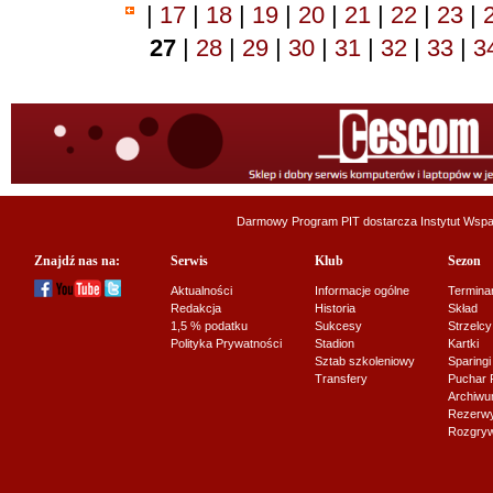
|
17
|
18
|
19
|
20
|
21
|
22
|
23
|
27
|
28
|
29
|
30
|
31
|
32
|
33
|
3
Darmowy Program PIT dostarcza
Instytut Wsp
Znajdź nas na:
Serwis
Klub
Sezon
Aktualności
Informacje ogólne
Termina
Redakcja
Historia
Skład
1,5 % podatku
Sukcesy
Strzelcy
Polityka Prywatności
Stadion
Kartki
Sztab szkoleniowy
Sparingi
Transfery
Puchar 
Archiw
Rezerwy J
Rozgryw