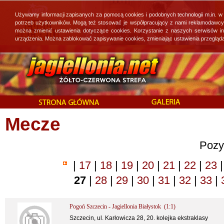
Używamy informacji zapisanych za pomocą cookies i podobnych technologii m.in. w
potrzeb użytkowników. Mogą też stosować je współpracujący z nami reklamodawcy, 
można zmienić ustawienia dotyczące cookies. Korzystanie z naszych serwisów i
urządzenia. Można zablokować zapisywanie cookies, zmieniając ustawienia przegląda
Mecze
Pozy
|
17
|
18
|
19
|
20
|
21
|
22
|
23
|
27
|
28
|
29
|
30
|
31
|
32
|
33
|
Pogoń Szczecin - Jagiellonia Białystok (1:1)
Szczecin, ul. Karłowicza 28, 20. kolejka ekstraklasy