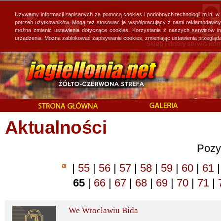
Używamy informacji zapisanych za pomocą cookies i podobnych technologii m.in. w
potrzeb użytkowników. Mogą też stosować je współpracujący z nami reklamodawcy, 
można zmienić ustawienia dotyczące cookies. Korzystanie z naszych serwisów i
urządzenia. Można zablokować zapisywanie cookies, zmieniając ustawienia przegląda
Aktualności
Pozy
|
55
|
56
|
57
|
58
|
59
|
60
|
61
|
65
|
66
|
67
|
68
|
69
|
70
|
71
|
We Wrocławiu Bida