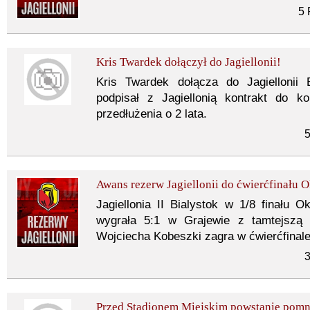
5 
Kris Twardek dołączył do Jagiellonii!
Kris Twardek dołącza do Jagiellonii 
podpisał z Jagiellonią kontrakt do 
przedłużenia o 2 lata.
5
Awans rezerw Jagiellonii do ćwierćfinału 
Jagiellonia II Bialystok w 1/8 finału
wygrała 5:1 w Grajewie z tamtejszą
Wojciecha Kobeszki zagra w ćwierćfinale
3
Przed Stadionem Miejskim powstanie pomn