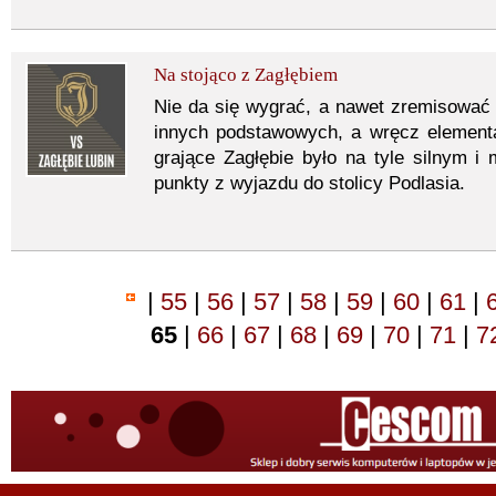
Na stojąco z Zagłębiem
Nie da się wygrać, a nawet zremisować 
innych podstawowych, a wręcz elementa
grające Zagłębie było na tyle silnym 
punkty z wyjazdu do stolicy Podlasia.
|
55
|
56
|
57
|
58
|
59
|
60
|
61
|
65
|
66
|
67
|
68
|
69
|
70
|
71
|
7