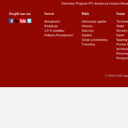
Darmowy Program PIT dostarcza
Instytut Wsp
Znajdź nas na:
Serwis
Klub
Sezon
Aktualności
Informacje ogólne
Termina
Redakcja
Historia
Skład
1,5 % podatku
Sukcesy
Strzelcy
Polityka Prywatności
Stadion
Kartki
Sztab szkoleniowy
Sparingi
Transfery
Puchar 
Archiw
Rezerwy J
Rozgryw
© 2004-2026 jagi