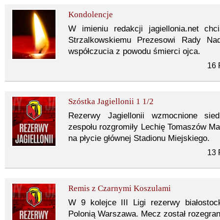
Kondolencje
W imieniu redakcji jagiellonia.net c
Strzalkowskiemu Prezesowi Rady Nad
współczucia z powodu śmierci ojca.
16 
Szóstka Jagiellonii 1 1/2
Rezerwy Jagiellonii wzmocnione sie
zespołu rozgromiły Lechię Tomaszów M
na płycie głównej Stadionu Miejskiego.
13 
Remis z Czarnymi Koszulami
W 9 kolejce III Ligi rezerwy białostock
Polonią Warszawa. Mecz został rozegra