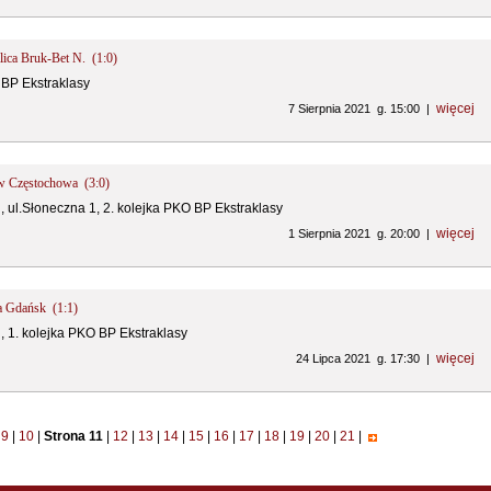
alica Bruk-Bet N. (1:0)
 BP Ekstraklasy
więcej
7 Sierpnia 2021 g. 15:00 |
ów Częstochowa (3:0)
i, ul.Słoneczna 1, 2. kolejka PKO BP Ekstraklasy
więcej
1 Sierpnia 2021 g. 20:00 |
ia Gdańsk (1:1)
i, 1. kolejka PKO BP Ekstraklasy
więcej
24 Lipca 2021 g. 17:30 |
9
|
10
|
Strona 11
|
12
|
13
|
14
|
15
|
16
|
17
|
18
|
19
|
20
|
21
|