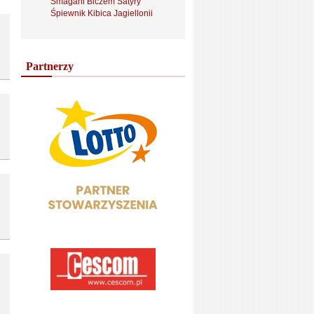
Smagani Biczem Satyry
Śpiewnik Kibica Jagiellonii
Partnerzy