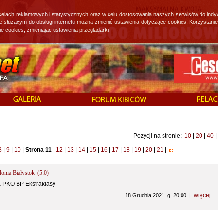
 celach reklamowych i statystycznych oraz w celu dostosowania naszych serwisów do indy
ie służącym do obsługi internetu można zmienić ustawienia dotyczące cookies. Korzystan
cookies, zmieniając ustawienia przeglądarki.
Pozycji na stronie:
10
|
20
|
40
|
8
|
9
|
10
|
Strona 11
|
12
|
13
|
14
|
15
|
16
|
17
|
18
|
19
|
20
|
21
|
onia Białystok (5:0)
a PKO BP Ekstraklasy
więcej
18 Grudnia 2021 g. 20:00 |