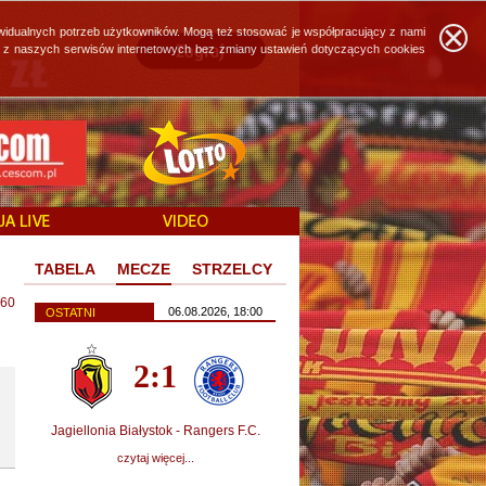
widualnych potrzeb użytkowników. Mogą też stosować je współpracujący z nami
ie z naszych serwisów internetowych bez zmiany ustawień dotyczących cookies
TABELA
MECZE
STRZELCY
60
06.08.2026, 18:00
OSTATNI
2:1
Jagiellonia Białystok - Rangers F.C.
czytaj więcej...