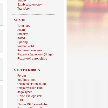
Stadion
Sztab szkoleniowy
Transfery
SEZON
Terminarz
Skład
Strzelcy
Kartki
Sparingi
Puchar Polski
Archiwum meczów
Rezerwy Jagiellonii (III liga)
Rozgrywki europejskie
STREFA KIBICA
Forum
YouTube j.net
Oficjalna strona klubu
Oficjalny sklep klubu
Jaga Typer
Dzieci Białegostoku
UJB
Studio 1920 - YouTube