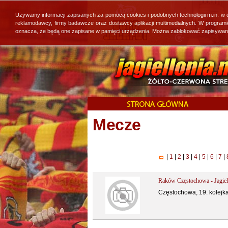
Używamy informacji zapisanych za pomocą cookies i podobnych technologii m.in. w
reklamodawcy, firmy badawcze oraz dostawcy aplikacji multimedialnych. W program
oznacza, że będą one zapisane w pamięci urządzenia. Można zablokować zapisywanie 
Mecze
|
1
|
2
|
3
|
4
|
5
|
6
|
7
|
Raków Częstochowa - Jagiell
Częstochowa, 19. kolejk