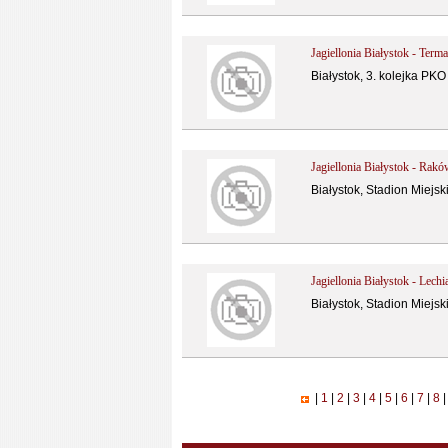
Jagiellonia Białystok - Term
Białystok, 3. kolejka PKO
Jagiellonia Białystok - Rak
Białystok, Stadion Miejsk
Jagiellonia Białystok - Lech
Białystok, Stadion Miejsk
|
1
|
2
|
3
|
4
|
5
|
6
|
7
|
8
|